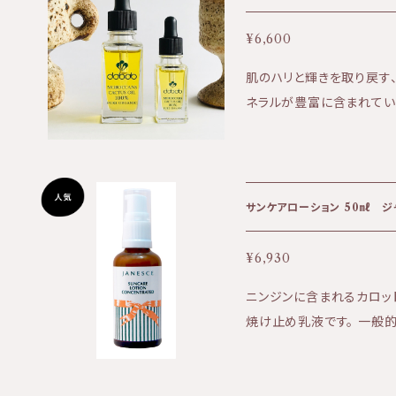
でポスト投函発送の為、商
ます。 KIRI公式ホームページはこちら⇩ https://kiri-skin-japan.j
¥6,600
p/ 定期便や3本セットはこちら⇩ https://biotime.thebase.in/cate
肌のハリと輝きを取り戻す
gories/4002042
ネラルが豊富に含まれてい
ジング ・傷の修復 ・紫外線に強
に水がしみ込むようにお肌
しっとりお肌になじんでいきます。 【成分】オプンチアフ
種子オイル 100％
サンケアローション 50㎖ ジ
¥6,930
ニンジンに含まれるカロッ
焼け止め乳液です。 一般的に日焼け防腐剤として使用されている成分
を用いたものではありませ
ノサイトに届く前に吸収し排泄してしまう