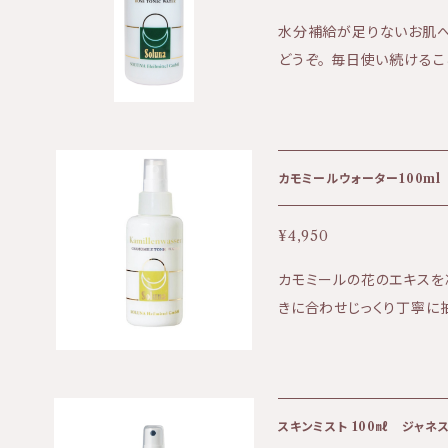
水分補給が足りないお肌
どうぞ。 毎日使い続ける
さしい香りでお肌を潤しま
を高めるサポーターです。 洗
果:保湿、美白、透明感、シ
の自然な香り ★テクスチャー:
カモミールウォーター100ml
リカバラ花水、ガリカバラ花油、フェ
由来の原料のみを使用した
¥4,950
合成物質、合成保存料、合
カモミールの花のエキスを
製品です。 ・ソルーナで使
きに合わせじっくり丁寧に
ルーナで使用しているフェ
ーターは、 肌が敏感な方
ナの原料となる植物は、イ
お勧めのお化粧水です。 肌
学的視点に基づき、完全監
クス効果が期待でき、日々
されています。 また、ア
カモミールの豊かな香りは
とで収穫しています。 ・
スキンミスト 100㎖ ジャネ