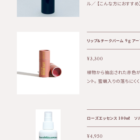
ル／ 【こんな方におすすめ】 ・お肌の乾燥 ・たるみやセルライトが気に
湿を促し、ハリとツヤを与えます。 ■朝の洗顔でやさしく
美容業界の有害性にも気づ
なる ・妊婦さんにもおすすめ ・
さい。 旧表示指定成分 アルコール、シリコン、酸化防止剤、紫外線防
ら生まれたURB APOT
生するアルガンの木。 その種
止剤、 鉱物系合成界面活性剤、タール色素、合成香料などは一切使用
（美容や身だしなみの儀式
守るために コールドプレス抽出、ろ過 。 【アル
しておりません。
ら、ひとりひとりを自分自
しや乾燥地域で育ったアル
ジョンへと花開きました。 サクラメントのスタジオでは、レイナを含む女
リップ＆チ
ってくれます。乾燥や紫外線ケアにおすすめ。 
性 3 人の小さなチームが
ガンオイル１００％ ※１００% 天然成分のため雨量や天候、収穫時期に
アトレードやオーガニック
¥3,300
よりオイルの色や香りに違
使う人の生活を向上させる
植物から抽出された赤色が
現象です。それによる品質の変化はありません。 -
ことを大切にしています。
ント。 蜜蝋入りの落ちにく
-------------------------
て植物療法への愛を共有で
くなったような色味をプラスしてくれます。 
------- 【ご使用方法】 ■３～５プッシュ、足元から頭の先まで全身に
根を漬け込んで抽出した美
ご使用いただけます。 ■首
そのものの色を楽しめます
すい部分には、より重点的に包み込むように
とりした唇を作る簡単で完
に合わない場合は、直ちに
ローズエッセンス 100㎖ ソ
ない場所に保管してくださ
い。
¥4,950