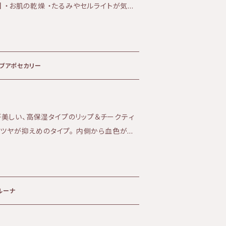
洗い流してくだ
きました。レイナの情熱的なプロジェクトか
全身にたっぷり使いたい モロッコに自
HECARYは、植物の治癒力を日々のお手入れ
の中から [ 仁 ] を丁寧に取り出し、鮮度を
）に取り入れ、環境への影響を考慮しなが
ガンの特徴】 厳しい日差
身の自然の美しさに再び結びつけるというビ
ガンは、お肌に浸透するとそれらから肌を守
ークバーム 9ｇ アーブアポセカリー
容量 110ml 全成分 アル
自分たちの手ですべてを製造しています。フェ
、地元産の原料を調達し、それぞれの製品が
いがでます。時に発生する沈殿反応は、自然
だけでなく、社会経済的な意識につなげる
美しい、高保湿タイプのリップ＆チークティ
--------------------
すべての製品に誇りを持っており、製品を通し
くツヤが抑えめのタイプ。 内側から血色が良
----------------------------------------
きることに非常に感謝しています。
ヒマワリ種子油にアルカナの
しい赤色。 酸化鉄やマイカを使わず、植物
や二の腕、ふくらはぎ、ひじやひざの乾燥しや
。 外部環境から唇を守り、みずみずしいしっ
。 【使用上の注意】 ■お肌
璧な方法です。
ご使用をお止めください。 ■高温多湿では
ルーナ
い。 ■開封から１２か月以内にお使いくださ