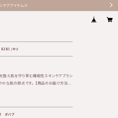
ケアアイテム🌞
KIRI /キリ
を整え肌を守り育む機能性スキンケアブラン
原点です。 【商品のお届け方法に
0円（ゆうパケットのみ） セラクティブウォータ
合はポスト投函でのお届けです。 日時指定を
ため別途追加で送料を頂戴しております。
して選択ください。 ※3本まではゆうパケット
㎖ ダバブ