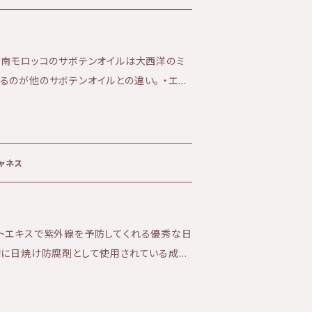
品の発送からお届けまで4日〜1週間を要し
、南モロッコのサボテンオイルは大西洋のミ
るのが他のサボテンオイルとの違い。 ・エイ
い肌 に最適なオイルです。 乾いた大地
に浸透し、 オイルの成分が水分を抱え込み、
ィクスインジカ
ャネス
トエキスで紫外線を予防してくれる優秀な日
ん。 肌に浸透した植物成分が紫外線がメラ
のです。 《使用方法》 スキンケ