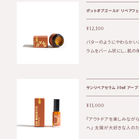
アの一番最後に、よく振った
粧水で薄め、肌に伸ばしていきます。 ・サンケアロ
待できるまでに7日間は連続
維持するために、年間を通して
¥12,100
止めが苦手な方でも安心し
バターのようにやわらかい
をお勧め致します） 【リニューアルポイント】 ・プラスチック容器から環
ラムをバーム状にし、肌の
境に配慮したガラス容器に
太陽を浴びすぎて脱水状態
りました。 ・パラベンフリーとなって、さらにお肌に優しく、 生後6か月以
トラブルやによるかゆみ、傷の保護に、
上の赤ちゃんからご使用いただけます。 ★効果:
やラズベリーのフルーティ
保湿など ★香り:ほのか
チャー:ややトロッとした液状
サンリペアセラム 30㎖ アー
分＞ 水、シア脂、ゴマ油、
テアレス－２０、レシチン、
¥11,000
ス、サンシキスミレエキス、
『アウトドアを楽しみなが
エキス、バクホウシアシトリ
へ』 太陽が大好きな人のためのフェイスオイル。 紫外線ダメージを受
ノール、エチルヘキシルグ
けた肌を再生修復し、シミ