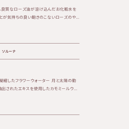
へ良質なローズ油が溶け込んだお化粧水を
ことが気持ちの良い飽きのこないローズのや
す。 シンプルな成分のお化粧水は、お肌を質
顔後の使用で肌がもっちりとします。 ★効
ミ、エイジングケアなど ★香り:優しいローズ
みずみずしいローションタイプ 【成分】ガ
 ソルーナ
ネチルアルコール ・ソルーナは天然
植物性化粧品です。 ・ソルーナは、石油系の
成着色料、 合成香料を含まない、無添加
凝縮したフラワーウォーター 月と太陽の動
用しているエタノールはブドウ由来です。 ・ソ
抽出されたエキスを使用したカモミールウォ
ネチルアルコールはバラ由来です。 ・ソルー
はもちろん、炎症や紫外線を浴びたお肌にも
タリアアルプスにある自社農園にて、 環境
に透明感と潤いある肌へと導きます。 リラッ
視のもとでオーガニック(無農薬、有機)栽培
のストレスを和らげるサポートをいたします。
ルプスに自生する薬草を、環境的な配慮のも
、心を落ち着けるのに最適です。
ソルーナは、原料においても最終製品において
ス