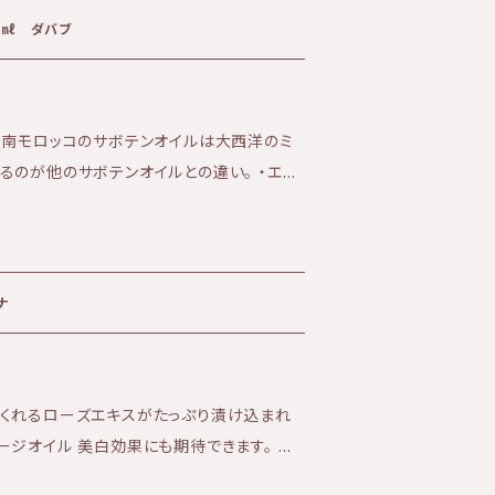
プションとして選択ください。 ※ポスト投函
0㎖ ダバブ
4日〜1週間を要します。 定期便はこ
base.in/categories/4002042 KIRI公
://kiri-skin-japan.jp/
、南モロッコのサボテンオイルは大西洋のミ
るのが他のサボテンオイルとの違い。 ・エイ
い肌 に最適なオイルです。 乾いた大地
に浸透し、 オイルの成分が水分を抱え込み、
フィクスインジカ
ナ
くれるローズエキスがたっぷり漬け込まれ
ージオイル 美白効果にも期待できます。 香
、アンチエイジング、