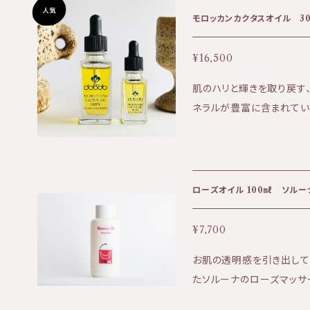
おります。 商品購入時にオ
モロッカンカクタスオイル 3
は発送のお知らせからお届けまで
ちら⇩ https://biotime.the
¥16,500
式ホームページはこちら⇩ https
肌のハリと輝きを取り戻す
ネラルが豊富に含まれてい
ジング ・傷の修復 ・紫外線に強
に水がしみ込むようにお肌
しっとりお肌になじんでいきます。 【成分】 オプンチア
種子オイル１００％
ローズオイル 100㎖ ソルー
¥7,700
お肌の透明感を引き出して
たソルーナのローズマッサ
りも華やかで使い心地も滑らかです。 ★効果:美白