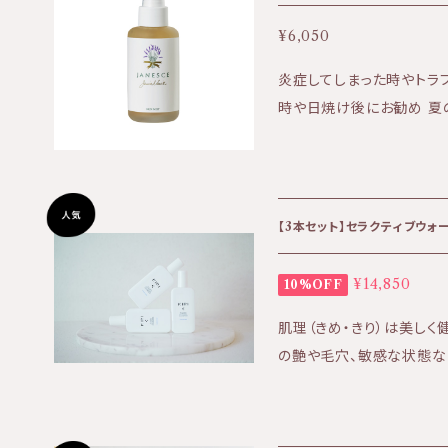
も、一切の動物実験を行っ
¥6,050
炎症してしまった時やトラブルが出や
時や日焼け後にお勧め 夏の時期の日焼け後のヒリヒリする肌にも効果
的です。 香り高く、保湿もしっかりとしてくれる化粧水です。 《使用方法》
濃縮タイプの化粧水となり
用ください。 ★効果:保湿、ニキビ、日焼け後の肌、痒みなど ★香り:香
り高い華やかな香り ★テクスチ
【3本セット】セラクティブウォータ
水、センチフォリアバラ花水
ベート２０、エタノール、ラ
¥14,850
10%OFF
ウキンセンカ花エキス、セ
肌理（きめ・きり）は美し
葉エキス
の艶や毛穴、敏感な状態な
常在菌に着目し、肌を守り育む
品のお届け方法について】
日時指定をご希望の場合