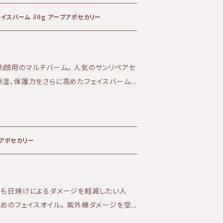
サンケアローションを1プッシュ手に取り 化
ーションの効果が期
ポットオブゴールド リペアフェイスバーム 30ｇ アーブアポセカリー
して 使うことが必要です。 その後、効果を
毎日使用することが必要です。 日焼け
てご使用頂けます。 （生活紫外線での使用
お顔用のマルチバーム。 人気のサンリペアセ
保湿、保護力をさらに高めたフェイスバーム。
変更。 プッシュ式でボディにも使いやすくな
の肌の集中補修に、冬の乾燥対策に、皮膚
と1年中活躍。 パッションフルーツ
紫外線予防、シミ予防、
な香り。
に香るくせのないナチュラルな香り ★テクス
。薄める事でサラッとした使い心地 ＜全成
ブアポセカリー
ニンジン根エキス、グリセリン、エタノール、セ
アロエベラ葉エキス、トウキンセンカ花エキ
ヘリクリスムイタリクムエキス、ラベンダー花
らも日焼けによるダメージを軽減したい人
オドラ葉油、キサンタンガム、フェノキシエタ
リセリン
や炎症を抑え色むらのない透明感のある肌