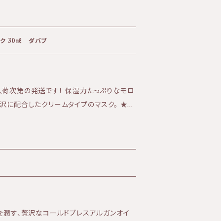
浴びる前の使用もおすすめです。 アリゾナの
レスされたオーガニックホホバオイルに、ラ
ク 30㎖ ダバブ
ッションフルーツオイルなどを加えた浸透性
法】 化粧水の後に使用
るお肌へ仕上げます。 日中の塗り直しにもご
入荷次第の発送です！ 保湿力たっぷりなモロ
沢に配合したクリームタイプのマスク。 ★無
*、クダモノトケイソウ種子油、ヨーロッパキ
細な方にもご使用いただけます ★ツンと上
種子油*、ヒポファエラムノイデス果実油*、ト
す。 ★アイクリームとしても
、ローズマリー葉エキス*、ヘリクリスムイタリク
ェロール and amor *オーガ
然美容成分を兼ね備えたマスクです。 就寝
）は、ハー
り、肌のお手入れの最後にお使いください。
出したものです。[o]の植物油は、[e]の植
ばして下さい。 こすってしまうと、
す。 生産国：アメリカ 【UR
くお肌へのせて下さい。 ■直ぐに洗い
】 2013年、創立者のレイナ
）を潤す、贅沢なコールドプレスアルガンオイ
寝。クリームが見えないベールとなり、肌の保
lred）は、ハーブと植物の力を見出すと同時に、