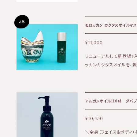
に整えます。 ラズベリーシードエキスは天然の紫外線防止効果もある
と言われており、紫外線を
農場で手作業でコールドプ
モロッカン カクタスオイルマス
ズベリーシードエキス、パ
の高い軽やかなスキンケアオイルです。 【使用方
¥11,000
いただくことでより潤いあ
リニューアルして新登場！
使用いただけます。 【全成分】 ホホバ種子油*†[o]、ヒマワリ種子油*、
ッカンカクタスオイルを、贅
サフラワー油*、バオバブ油
添加の原料を使用、肌が繊
イチゴ種子油*、カニナバラ
向き、はじけるような肌を実感いただけま
ウキンセンカエキス*[e]
お使い頂けます。 オイルの実力を最大限に発揮できるよう、何度も開発
ム花／葉／茎油*、クスノキ木油*、トコフ
テストを行い誕生した、天
ニック原料 †アリゾナ産原料 インフューズドオイル（浸出油
アルガンオイル110㎖ ダバブ
前、パール大ほどを手に取
ブをオイルに漬けて成分を抽
■顔全体に、美容のふたをするよう伸
物エキスが浸出したインフューズドオイルで
¥10,450
ポロポロとカスが出やすい為優し
B APOTHECARY｜アーブアポセカリー
＼全身（フェイス＆ボディ
流さず、夜はつけたまま就
オルレッド（Leyna Al