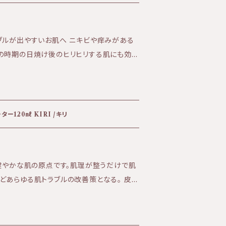
ておりません。
すいお肌へ ニキビや痒みがある
ますので、洗顔後の濡れているお肌に ご使
ャー:しっとりとした液状 ＜全成分＞
ー120㎖ KIRI /キリ
、グリセリン、アロエベラ葉エキス、ポリソル
バンデュラハイブリダ油、コムギ胚芽エキス、ト
イヨウオトギリソウエキス、セイヨウイラクサ
く健やかな肌の原点です。肌理が整うだけで肌
どあらゆる肌トラブルの改善策となる。 皮膚
機能性スキンケアブランド『KIRI』 【商
 こちらの商品はポスト投函でのお届けです。
は宅配となるため別途追加で送料を頂戴して