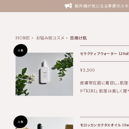
紫外線が気になる季節のスキン
HOME
お悩み別コスメ
日焼け肌
セラクティブウォーター 120㎖ 
¥5,500
皮膚常在菌に着目し、肌理
ド『KIRI』 肌理は美しく健やかな肌の
ついて】 送料全国一律50
ー1本〜3本でご注文の場
ご希望の場合は宅配となる
商品購入時にオプションと
モロッカンカクタスオイル 10