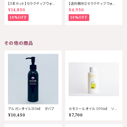
【3本セット】セラクティブウォー
【送料無料】セラクティブウォータ
ター120㎖ KIRI /キリ
ー 120㎖ KIRI/キリ
¥14,850
¥4,950
10%OFF
10%OFF
その他の商品
アルガンオイル110㎖ ダバブ
カモミールオイル 100ml ソル
ーナ
¥10,450
¥7,700