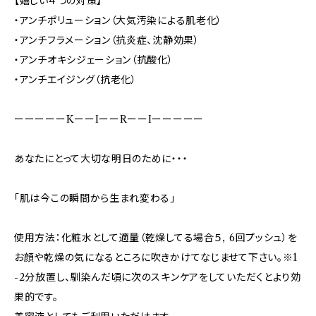
【嬉しい４つの対策】
・アンチポリューション（大気汚染による肌老化）
・アンチフラメーション（抗炎症、沈静効果）
・アンチオキシジェーション（抗酸化）
・アンチエイジング（抗老化）
ーーーーーKーーIーーRーーIーーーーー
あなたにとって大切な明日のために・・・
「肌は今この瞬間から生まれ変わる」
使用方法：化粧水として適量（乾燥してる場合５, 6回プッシュ）を
お顔や乾燥の気になるところに吹きかけてなじませて下さい。※1
-2分放置し、馴染んだ頃に次のスキンケアをしていただくとより効
果的です。