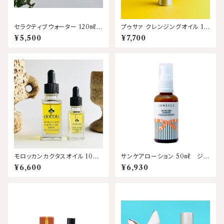
セラクティブウォーター 120㎖
プゥサァ クレンジングオイル 15
KIRI /キリ
0ml ダバブ
¥5,500
¥7,700
モロッカンカクタスオイル 10
サンケアローション 50㎖ ジャ
㎖ ダバブ
ネス
¥6,600
¥6,930