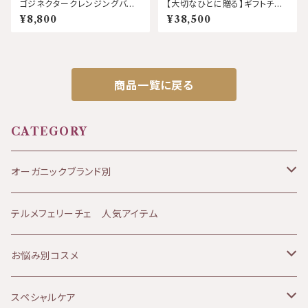
ゴジネクタークレンジングバー
【大切なひとに贈る】ギフトチケ
ム 50ｇ アーブアポセカリー
ット エフォートレスボディ＆フ
¥8,800
¥38,500
ェイシャル120分
商品一覧に戻る
CATEGORY
オーガニックブランド別
JANESCE（ジャネス）
テルメフェリーチェ 人気アイテム
ATHANOR（アタノール）
お悩み別コスメ
Soluna（ソルーナ）
乾燥肌
スペシャルケア