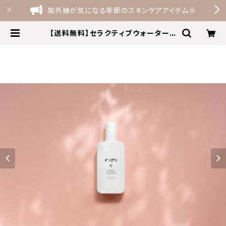
紫外線が気になる季節のスキンケアアイテム🌞
【送料無料】セラクティブウォーター 1
20㎖ KIRI/キリ | ビオタイム Bi
oTime the shop by Terme F
elice