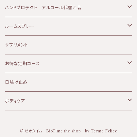
90分コース
60分コース
sisiFILLE （シシフィーユ）
日焼け肌
ベビーアイテム
美容液
ボディ＆フェイシャルコース
ハンドプロテクト アルコール代替え品
120分コース
90分コース
Aroma France（アロマフランス）
美白、シミ
エッセンシャルオイル
乳液
テルメ・アクア 1リットル
ルームスプレー
120分コース
HEMP FOREST（ヘンプフォレスト）
しわ、ハリ、たるみ
ファンデーション
アイクリーム
テルメ・アクア 80ミリ
マスクスプレー
サプリメント
le sens (ルサンス）
痒み
ヘアケア
パック
テルメ・アクア ハンドケアジェル
お得な定期コース
NATURALCOSMO(ナチュラルコスモ）
デトックス
ヘルスケア
フラワーウォーター
KIRI
日焼け止め
6ヶ月コース
HERBIVORE(ハービボア）
毛穴、ザラつき
パック
フェイスパウダー
ボディケア
dabab(ダバブ)
角質ケア
バーム
© ビオタイム BioTime the shop by Terme Felice