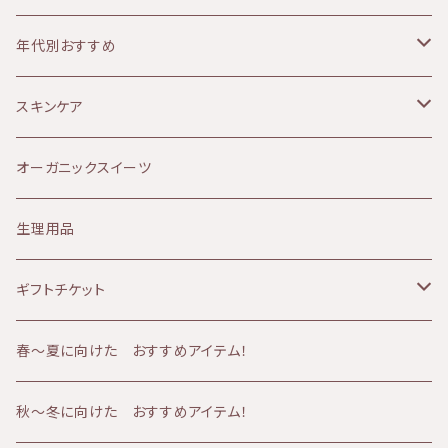
MOON PEACH（ムーンピーチ）
オイリー肌
ボディケア
年代別おすすめ
アルガンオイル
敏感肌
リップケア
10代
スキンケア
Provida（プロヴィダ）
赤み肌
マタニティケア
20代
クレンジング
オーガニックスイーツ
ミルククレンジング
華布
ニキビ肌
シャンプー
30代
化粧水
生理用品
山燕庵
くすみ肌
シャワーアイテム
40代
オイル
ギフトチケット
AMBESSA & CO（アンベッサアンドコー）
アトピー肌
メンズケア
50代
バーム
フェイシャルコース
春〜夏に向けた おすすめアイテム！
60分コース
yuica（ユイカ）
エイジング肌
冷え
60代
クリーム
ボディコース
秋～冬に向けた おすすめアイテム！