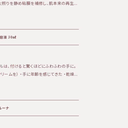
火照りを静め粘膜を補修し、肌本来の再生力
っ
管してく
容液 30㎖
オイル・ニゲラオイル・ラベンダー エコサ
ェルは、付けると驚くほどにふわふわの手に。
リームを） ・手に年齢を感じてきた ・乾燥が
アルコール消毒の代わり ・お子様やお年寄り
りが苦手な人、ご年齢問わず乳幼児からお年
ただけますのでプレゼントにもお勧めです。
キシエタノール)BG、PG、界面活性剤、エタノ
ソルーナ
ーム、ハンド美容液としてお使いいただけま
保護します。