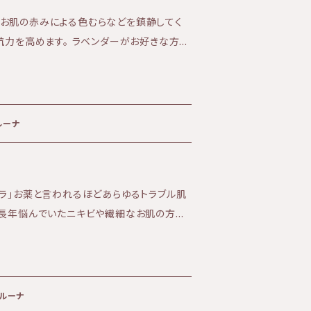
お肌の赤みによる色むらなどを鎮静してく
 ラベンダーがお好きな方に
のあとは、是非お風呂でのマッサージで一段
さいませ。 ★効果:乾燥肌、赤く
お肌 ★香り:ラベンダーの爽やかな香り ★
がありさらりとした使用感
ソルーナ
ドラ」お薬と言われるほどあらゆるトラブル肌
 長年悩んでいたニキビや繊細なお肌の方に
ベルガモット、グレープフルーツのほのかに甘く
く、さらっとした使い心地 〈全成分〉 ア
カ花エキス、香料（天然の精油のみ使用：シダ
 ソルーナ