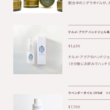
配合中のニゲラオイルが、
を促します。 皮膚の活性化、エイジングケアにも。 虫刺されや、マスク等
で摩擦が起きた個所へも。 モロッコ産、貴重なニゲラオイルの澄みき
た香りが、心も肌も穏やかに。 ■高温多湿を避けた場所に保
ださい。 ■開封から6ヵ月以内を目安にお使いください。 【全成分 】 ミ
テルメ・アクア ハンドジェル美
ツロウ・シアバター・アルガン
ート認定オイル使用
¥1,650
テルメ・アクアのハンドジ
（その後にお好みでハンドク
改善されない ・外出先の
の手荒れ 肌が弱い人や香
寄りまで安心してお使いい
★防腐剤(パラベン、フェノ
ラベンダーオイル 100㎖ 
ール不使用 ★ハンドクリ
す。 ★手指を健やかに保ち
¥7,700