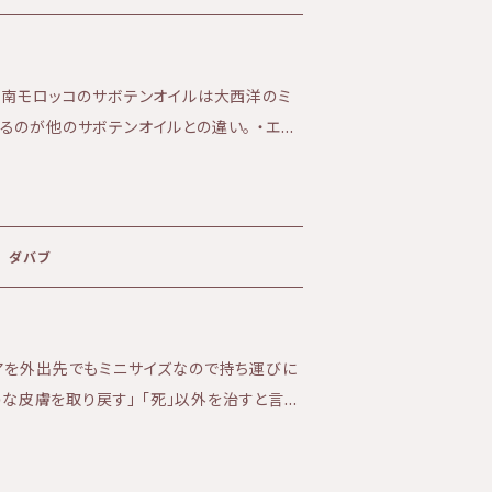
品の発送からお届けまで4日〜1週間を要し
、南モロッコのサボテンオイルは大西洋のミ
るのが他のサボテンオイルとの違い。 ・エイ
い肌 に最適なオイルです。 乾いた大地
に浸透し、 オイルの成分が水分を抱え込み、
ィクスインジカ
 ダバブ
アを外出先でもミニサイズなので持ち運びに
か)な皮膚を取り戻す」 「死」以外を治すと言わ
イルが、火照りを静め粘膜を補修し、肌本来
性化、エイジングケアにも。 虫刺され