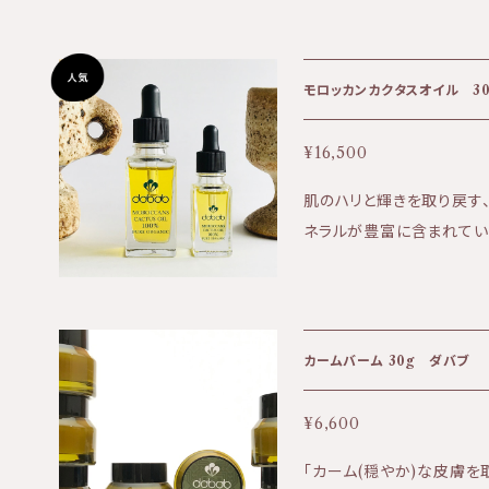
品のお届け方法について】
日時指定をご希望の場合
おります。 商品購入時にオ
モロッカンカクタスオイル 3
は発送のお知らせからお届けまで
ちら⇩ https://biotime.the
¥16,500
式ホームページはこちら⇩ https
肌のハリと輝きを取り戻す
ネラルが豊富に含まれてい
ジング ・傷の修復 ・紫外線に強
に水がしみ込むようにお肌
しっとりお肌になじんでいきます。 【成分】 オプンチア
種子オイル１００％
カームバーム 30g ダバブ
¥6,600
「カーム(穏やか)な皮膚を