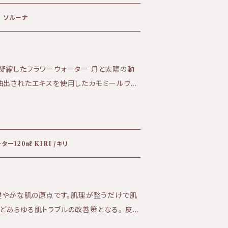
コ産、貴重なニゲラオイ
 ■高温多湿を避けた場所
 ソルーナ
バター・アル
ガンオイル・ニゲラオイル・ラベンダー エコサート認定オイル使用
凝縮したフラワーウォーター 月と太陽の動
抽出されたエキスを使用したカモミールウォ
はもちろん、炎症や紫外線を浴びたお肌にも
に透明感と潤いある肌へと導きます。 リラッ
のストレスを和らげるサポートをいたします。
、心を落ち着けるのに最適です。
ー120㎖ KIRI /キリ
く健やかな肌の原点です。肌理が整うだけで肌
どあらゆる肌トラブルの改善策となる。 皮膚
機能性スキンケアブランド『KIRI』 【商