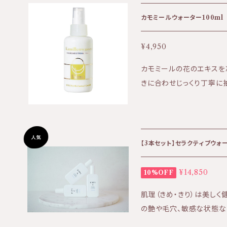
や、マスク等で摩擦が起きた個所へも。 モロッ
ルの澄みきった香りが、心も肌も穏やかに。
カモミールウォーター100ml
に保管してください。 ■開封から6ヵ月以内を目安にお使いください。
※巾着のデザインは選べません 【全成分 】 ミツロウ・シア
¥4,950
カモミールの花のエキスを
きに合わせじっくり丁寧に
ーターは、 肌が敏感な方
お勧めのお化粧水です。 肌
クス効果が期待でき、日々
カモミールの豊かな香りは
【3本セット】セラクティブウォータ
¥14,850
10%OFF
肌理（きめ・きり）は美し
の艶や毛穴、敏感な状態な
常在菌に着目し、肌を守り育む