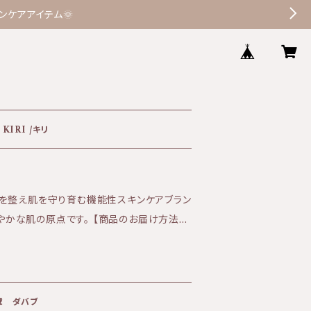
ケアアイテム🌞
KIRI /キリ
を整え肌を守り育む機能性スキンケアブラン
原点です。 【商品のお届け方法に
0円（ゆうパケットのみ） セラクティブウォータ
合はポスト投函でのお届けです。 日時指定を
ため別途追加で送料を頂戴しております。
して選択ください。 ※3本まではゆうパケット
㎖ ダバブ