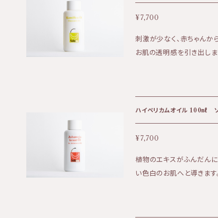
ーウッド、グレープフルーツ
¥7,700
刺激が少なく、赤ちゃんから
お肌の透明感を引き出します。 優しく甘いカモミールの香り
も癒されます。 ★効果:デリケートな肌、赤ちゃんの肌、透明感など ★香
り:カモミールの優しい香り
した使い心地
ハイペリカムオイル 100㎖
¥7,700
植物のエキスがふんだんに
い色白のお肌へと導きます。 肌の代謝も上げてくれます。 ★効果:
み、痒み、ニキビ肌などに効
香り ★テクスチャー:軽さと
ペリカムオイルを塗っての日光