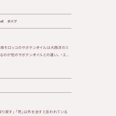
 こちらの商品はポスト投函でのお届けです。
は宅配となるため別途追加で送料を頂戴して
プションとして選択ください。 ※ポスト投函
0㎖ ダバブ
4日〜1週間を要します。 定期便はこ
base.in/categories/4002042 KIRI公
://kiri-skin-japan.jp/
、南モロッコのサボテンオイルは大西洋のミ
るのが他のサボテンオイルとの違い。 ・エイ
い肌 に最適なオイルです。 乾いた大地
に浸透し、 オイルの成分が水分を抱え込み、
フィクスインジカ
取り戻す」 「死」以外を治すと言われている