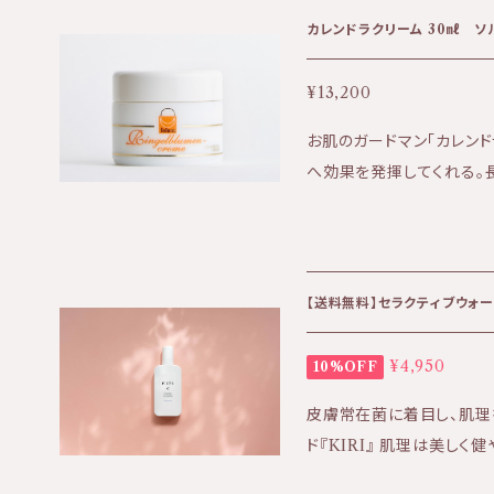
分〉 オリーブ油、セイヨ
カレンドラクリーム 30㎖ ソ
¥13,200
お肌のガードマン「カレン
へ効果を発揮してくれる。
ススメです。 カレンドラ（
っくりとしたバニラとネロ
ム。 荒れてしまったお肌
ぶれや湿疹にまで使用出来る万能クリーム 
【送料無料】セラクティブウォータ
アトピー肌へ ★香り:自然
つきはほぼなく、こっくり
¥4,950
10%OFF
り浸透も良い 〈全成分〉 水、アーモンド油、オリーブ油、コメ胚芽油、ミ
皮膚常在菌に着目し、肌理
ツロウ、ラノリン、グリセリ
ド『KIRI』 肌理は美しく健やかな肌の原
ルギン酸Na、エタノール、
ーターのお得な定期便コー
キス、セイヨウサンザシエキ