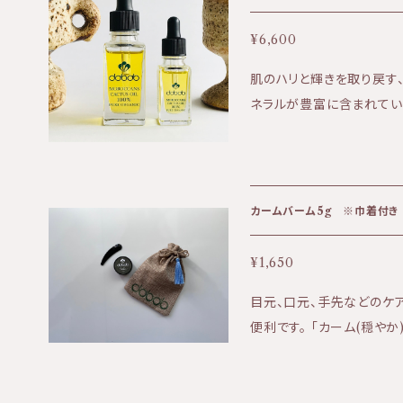
でポスト投函発送の為、商
ます。 KIRI公式ホームページはこちら⇩ https://kiri-skin-japan.j
¥6,600
p/ 定期便や3本セットはこちら⇩ https://biotime.thebase.in/cate
肌のハリと輝きを取り戻す
gories/4002042
ネラルが豊富に含まれてい
ジング ・傷の修復 ・紫外線に強
に水がしみ込むようにお肌
しっとりお肌になじんでいきます。 【成分】オプンチアフ
種子オイル 100％
カームバーム5g ※巾着付き
¥1,650
目元、口元、手先などのケ
便利です。 「カーム(穏や
れている配合中のニゲラオ
の再生力を促します。 皮膚の活