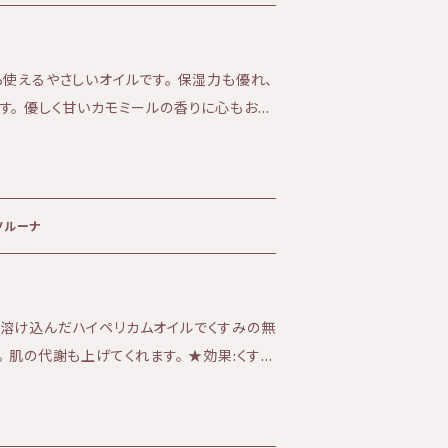
、ベルガモット）
使えるやさしいオイルです。 保湿力も優れ、
に心もお肌
 ★テクスチャー:軽く吸収性がありさらっと
 ソルーナ
溶け込んだハイペリカムオイルでくすみの無
くす
果的 ★香り:セイヨウオトギリソウの自然な
吸収力があり、さらりとした使用感 ※ハイ
浴をすることは避けて下さい。 〈全成