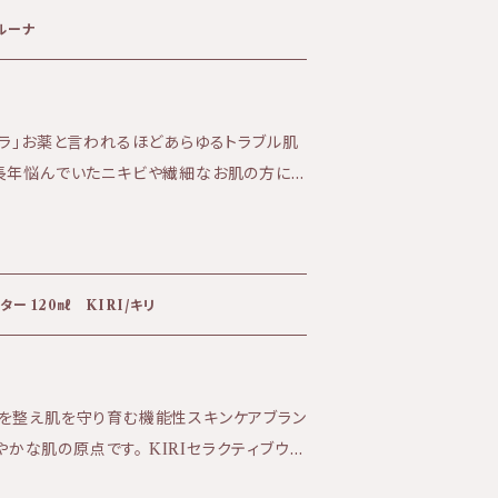
ウオトギリソウエキス
ルーナ
ドラ」お薬と言われるほどあらゆるトラブル肌
長年悩んでいたニキビや繊細なお肌の方にオ
トウキンセンカ）のエキスをたっぷりと含んだこ
リの甘くしつこさの無い香りを楽しめるクリー
の修復を助け正常なお肌へと導く、乳幼児のか
★効果:ニキビ肌・痒み肌・
ー 120㎖ KIRI/キリ
なカレンドラの花の香り ★テクスチャー:ベタ
としたしっかりと保湿をしてくれる安心感があ
を整え肌を守り育む機能性スキンケアブラン
ン、水添レシチン、トウキンセンカ花エキス、ア
点です。 KIRIセラクティブウォ
セージエキス、スギナエキス、ハゴロモグサエ
ス！毎月1本お送りします。 継続的に使用す
ス、サフランエキス、オドリコソウエキス、サ