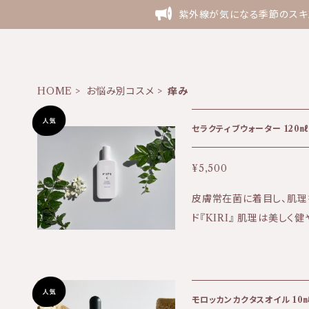
紫外線が気になる季節のスキン
HOME
お悩み別コスメ
痒み
セラクティブウォーター 120㎖ 
¥5,500
皮膚常在菌に着目し、肌理
ド『KIRI』 肌理は美しく健やかな肌の
ついて】 送料全国一律50
ー1本〜3本でご注文の場
ご希望の場合は宅配となる
商品購入時にオプションと
モロッカンカクタスオイル 10