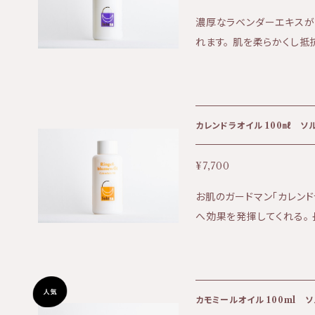
濃厚なラベンダーエキスが
れます。 肌を柔らかくし抵抗力を高めます。
はもちろん、ハードな仕事
と上質なスキンケアタイムをお過ごし下
なりやすい肌、日焼け後の
テクスチャー:軽く吸収性
カレンドラオイル 100㎖ 
¥7,700
お肌のガードマン「カレン
へ効果を発揮してくれる。
オススメです。 ★効果:赤みのあるニキビ、炎症肌、痒み、アトピー肌な
ど ★香り:シダーウッド、
爽やかな香り ★テクスチャー:軽
ーモンド油、トウキンセン
カモミールオイル 100ml