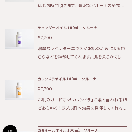
す。 ・ソルーナで使用しているフェネチルアルコ
トにもお勧めです。 ★防腐剤(パラベン、フェノキ
ほどお時間頂きます。 贅沢なソルーナの植物エ
イタリアアルプスにある自社農園にて、 環境
ールはバラ由来です。 ・ソルーナの原料となる植
シエタノール)BG、PG、界面活性剤、エタノール
キスがふんだんに含まれた美容液の様な乳液ク
学的視点に基づき、完全監視のもとでオーガニッ
物は、イタリアアルプスにある自社農園にて、
不使用 ★ハンドクリーム、ハンド美容液としてお
リーム。 クリームでは重たすぎる方やベタつきが
ク(無農薬、有機)栽培されています。 また、ア
環境学的視点に基づき、完全監視のもとでオー
ラベンダーオイル 100㎖ ソルーナ
使いいただけます。 ★手指を健やかに保ち保護
気になる人でも ご利用可能なほど浸透力抜群
ルプスに自生する薬草を、環境的な配慮のもと
ガニック(無農薬、有機)栽培されています。 ま
します。
¥7,700
です。 お肌の透明感を出したい方へオススメ。メ
で収穫しています。 ・ソルーナは、原料において
た、アルプスに自生する薬草を、環境的な配慮の
イクアップの下地としてもご使用できます。 ★効
も最終製品においても、一切の動物実験を行っ
濃厚なラベンダーエキスがお肌の赤みによる色
もとで収穫しています。 ・ソルーナは、原料にお
果:保湿、透明感、ハリ、弾力など ★香り:カモミ
ておりません。
むらなどを鎮静してくれます。 肌を柔らかくし抵
いても最終製品においても、一切の動物実験を
ールやシトロネラの爽やかな香り ★テクスチャ
抗力を高めます。 ラベンダーがお好きな方には
行っておりません。
ー:美容液のようなサッパリとした乳液 〈全成分〉
もちろん、ハードな仕事のあとは、是非お風呂で
カレンドラオイル 100㎖ ソルーナ
水、アーモンド油、エタノール、水添レシチン、ア
のマッサージで一段と上質なスキンケアタイム
ルギン酸Ｎａ、シナノキエキス、アルテアエキス、
¥7,700
をお過ごし下さいませ。 ★効果:乾燥肌、赤くなり
セイヨウサンザシエキス、セージエキス、スギナ
やすい肌、日焼け後のお肌 ★香り:ラベンダーの
お肌のガードマン「カレンドラ」お薬と言われるほ
エキス、カミツレ油、シトロネラ油、ハゴロモグサ
爽やかな香り ★テクスチャー:軽く吸収性があり
どあらゆるトラブル肌へ効果を発揮してくれる。
エキス、ワレモコウエキス、メリッサ葉油、モミジ
さらりとした使用感
長年悩んでいたニキビや繊細なお肌の方にオス
バキセワタエキス、ニアウリ油、サンシキスミレエ
スメです。 ★効果:赤みのあるニキビ、炎症肌、痒
キス、セイヨウオトギリソウエキス、ローズマリー
カモミールオイル 100ml ソルーナ