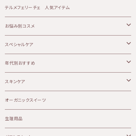
ージはこちら⇩ https://kiri-skin-japan.jp/
合した栄養補助食品です。 日常の食事からは摂
JANESCE（ジャネス）
テルメフェリーチェ 人気アイテム
チルアルコールはバラ由来です。 ・ソルーナの原
単品や3本セットはこちら⇩ https://biotime.t
取しづらい栄養素を手軽に補給できます。 ※着
料となる植物は、イタリアアルプスにある自社農
hebase.in/categories/4002042
色料、保存料不使用
園にて、 環境学的視点に基づき、完全監視の
ATHANOR（アタノール）
お悩み別コスメ
もとでオーガニック(無農薬、有機)栽培されてい
ます。 また、アルプスに自生する薬草を、環境
Soluna（ソルーナ）
乾燥肌
スペシャルケア
的な配慮のもとで収穫しています。 ・ソルーナ
は、原料においても最終製品においても、一切の
MOON PEACH（ムーンピーチ）
オイリー肌
ボディケア
年代別おすすめ
動物実験を行っておりません。
アルガンオイル
敏感肌
リップケア
10代
スキンケア
Provida（プロヴィダ）
赤み肌
マタニティケア
20代
クレンジング
オーガニックスイーツ
ミルククレンジング
華布
ニキビ肌
シャンプー
30代
化粧水
生理用品