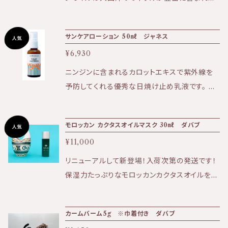
として選択ください。 ※3本まではゆうパケット
いるのが他のサボテンオイルとの違い。 ・エイジ
でポスト投函発送の為、商品の発送からお届け
ング ・傷の修復 ・紫外線に強い肌 に最適なオイ
サンケアローション 50㎖ ジャネス
まで4日〜1週間を要します。 KIRI公式ホームペ
ルです。 乾いた大地に水がしみ込むようにお肌
ージはこちら⇩ https://kiri-skin-japan.jp/
¥6,930
に浸透し、 オイルの成分が水分を抱え込み、しっ
定期便や3本セットはこちら⇩ https://biotim
とりお肌になじんでいきます。 【成分】オプンチア
ニンジンに含まれるカロットエキスで紫外線を
e.thebase.in/categories/4002042
フィクスインジカ種子オイル 100％
予防してくれる優秀な日焼け止め乳液です。 一
般的に日焼け防腐剤として使用されている成分
を用いたものではありません。 肌に浸透した植
モロッカン カクタスオイルマスク 30㎖ ダバブ
物成分が紫外線がメラノサイトに届く前に吸収
¥11,000
し排泄してしまうのです。 《使用方法》 スキンケ
アの一番最後に、よく振ったサンケアローション
リニューアルして新登場！入荷次第の発送です！
を1プッシュ手に取り 化粧水で薄め、肌に伸ばし
保湿力たっぷりなモロッカンカクタスオイルを、
ていきます。 ・サンケアローションの効果が期待
贅沢に配合したクリームタイプのマスク。 ★無添
できるまでに7日間は連続して 使うことが必要
加の原料を使用、肌が繊細な方にもご使用いた
カームバーム5g ※巾着付き ダバブ
です。 その後、効果を維持するために、年間を通
だけます ★ツンと上向き、はじけるような肌を