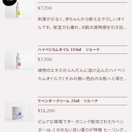
み、アトピー肌など ★香り:シダーウッド、ベルガ
エキス、ガリカバラ花油、オドリコソウエキス、サ
¥7,700
モット、グレープフルーツのほのかに甘く爽やか
フランエキス、銀、金 ・ソルーナは天然由来の原
な香り ★テクスチャー:軽く、さらっとした使い心
刺激が少なく、赤ちゃんから使えるやさしいオイ
料のみを使用した植物性化粧品です。 ・ソルーナ
地 〈全成分〉 アーモンド油、トウキンセンカ花エ
ルです。 保湿力も優れ、お肌の透明感を引き出し
は、石油系の合成物質、合成保存料、合成着色
キス、香料（天然の精油のみ使用：シダーウッド、
ます。 優しく甘いカモミールの香りに心もお肌も
料、 合成香料を含まない、無添加製品です。 ・
グレープフルーツ、ベルガモット）
癒されます。 ★効果:デリケートな肌、赤ちゃんの
ソルーナで使用しているエタノールはブドウ由来
ハイペリカムオイル 100㎖ ソルーナ
肌、透明感など ★香り:カモミールの優しい香り
です。 ・ソルーナで使用しているフェネチルアル
¥7,700
★テクスチャー:軽く吸収性がありさらっとした
コールはバラ由来です。 ・ソルーナの原料となる
使い心地
植物のエキスがふんだんに溶け込んだハイペリ
植物は、イタリアアルプスにある自社農園にて、
カムオイルでくすみの無い色白のお肌へと導き
環境学的視点に基づき、完全監視のもとでオ
ます。 肌の代謝も上げてくれます。 ★効果:くす
ーガニック(無農薬、有機)栽培されています。
み、痒み、ニキビ肌などに効果的 ★香り:セイヨ
また、アルプスに自生する薬草を、環境的な配慮
ラベンダークリーム 30㎖ ソルーナ
ウオトギリソウの自然な香り ★テクスチャー:軽
のもとで収穫しています。 ・ソルーナは、原料に
¥13,200
さと吸収力があり、さらりとした使用感 ※ハイペ
おいても最終製品においても、一切の動物実験
リカムオイルを塗っての日光浴をすることは避け
を行っておりません。
ピュアな環境でオーガニック栽培されたラベン
て下さい。 〈全成分〉 オリーブ油、セイヨウオトギ
ダーは、くせのない甘い香りが特徴 ヒーリング