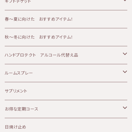
山燕庵
くすみ肌
シャワーアイテム
40代
オイル
ギフトチケット
AMBESSA & CO（アンベッサアンドコー）
アトピー肌
メンズケア
50代
バーム
フェイシャルコース
春〜夏に向けた おすすめアイテム！
60分コース
yuica（ユイカ）
エイジング肌
冷え
60代
クリーム
ボディコース
秋～冬に向けた おすすめアイテム！
90分コース
60分コース
sisiFILLE （シシフィーユ）
日焼け肌
ベビーアイテム
美容液
ボディ＆フェイシャルコース
ハンドプロテクト アルコール代替え品
120分コース
90分コース
Aroma France（アロマフランス）
美白、シミ
エッセンシャルオイル
乳液
テルメ・アクア 1リットル
ルームスプレー
120分コース
HEMP FOREST（ヘンプフォレスト）
しわ、ハリ、たるみ
ファンデーション
アイクリーム
テルメ・アクア 80ミリ
マスクスプレー
サプリメント
le sens (ルサンス）
痒み
ヘアケア
パック
テルメ・アクア ハンドケアジェル
お得な定期コース
NATURALCOSMO(ナチュラルコスモ）
デトックス
ヘルスケア
フラワーウォーター
KIRI
日焼け止め