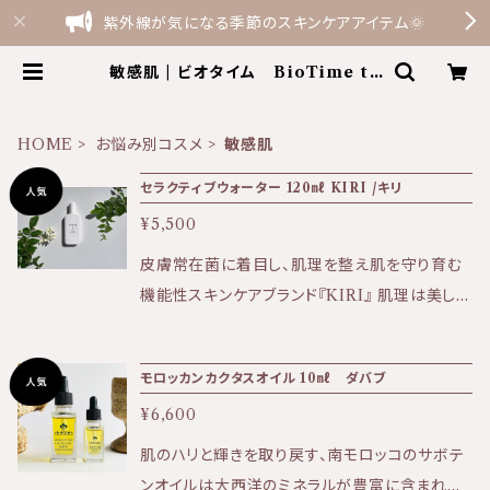
紫外線が気になる季節のスキンケアアイテム🌞
敏感肌 | ビオタイム BioTime th
e shop by Terme Felice
HOME
お悩み別コスメ
敏感肌
セラクティブウォーター 120㎖ KIRI /キリ
¥5,500
皮膚常在菌に着目し、肌理を整え肌を守り育む
機能性スキンケアブランド『KIRI』 肌理は美しく
健やかな肌の原点です。 【商品のお届け方法に
ついて】 送料全国一律500円（ゆうパケットの
モロッカンカクタスオイル 10㎖ ダバブ
み） セラクティブウォーター1本〜3本でご注文
¥6,600
の場合はポスト投函でのお届けです。 日時指定
をご希望の場合は宅配となるため別途追加で送
肌のハリと輝きを取り戻す、南モロッコのサボテ
料を頂戴しております。 商品購入時にオプション
ンオイルは大西洋のミネラルが豊富に含まれて