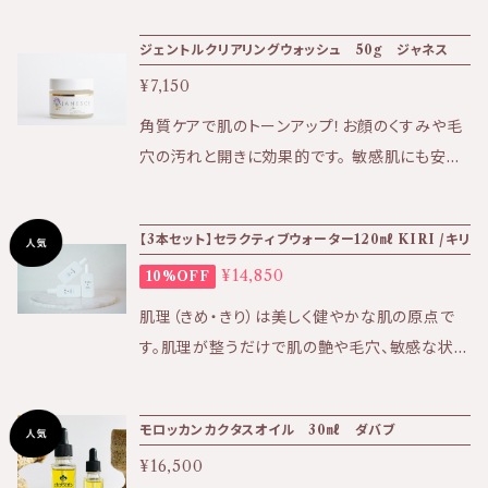
ウシアシトリオドラ葉油、キサンタンガム、フェノ
です。 香り高く、保湿もしっかりとしてくれる化粧
キシエタノール、エチルヘキシルグリセリン
ジェントルクリアリングウォッシュ 50g ジャネス
水です。 《使用方法》 濃縮タイプの化粧水となり
¥7,150
ますので、洗顔後の濡れているお肌に ご使用く
ださい。 ★効果:保湿、ニキビ、日焼け後の肌、痒
角質ケアで肌のトーンアップ！お顔のくすみや毛
みなど ★香り:香り高い華やかな香り ★テクス
穴の汚れと開きに効果的です。 敏感肌にも安心
チャー:しっとりとした液状 ＜全成分＞ 水、セン
のアーモンドをペーストにしたスクラブ。 透明感
チフォリアバラ花水、グリセリン、アロエベラ葉エ
のあるふっくらとした仕上がりに 使うほどに毛
【3本セット】セラクティブウォーター120㎖ KIRI /キリ
キス、ポリソルベート２０、エタノール、ラバンデュ
穴の汚れが気にならなくなります。 ※個人差は
ラハイブリダ油、コムギ胚芽エキス、トウキンセン
¥14,850
10%OFF
あります。 週に2〜4回程度を目安にお手入れし
カ花エキス、セイヨウオトギリソウエキス、セイヨ
てください。 ザラつき・ニキビ・くすみが気になる
肌理（きめ・きり）は美しく健やかな肌の原点で
ウイラクサ葉エキス
方へ お肌のトーンアップ、柔らかさを感じて頂け
す。肌理が整うだけで肌の艶や毛穴、敏感な状態
ます。 《使用方法》 少量（小豆2粒分くらい）を水
などあらゆる肌トラブルの改善策となる。 皮膚
で薄めて、濡らした肌に付けます。 5～10分程肌
常在菌に着目し、肌を守り育む機能性スキンケ
を湿らせながら、やさしく押すだけのマッサージ
モロッカンカクタスオイル 30㎖ ダバブ
アブランド『KIRI』 【商品のお届け方法につい
を行い、 ぬるま湯ですすぎます。 ＊中は、アーモ
¥16,500
て】 こちらの商品はポスト投函でのお届けです。