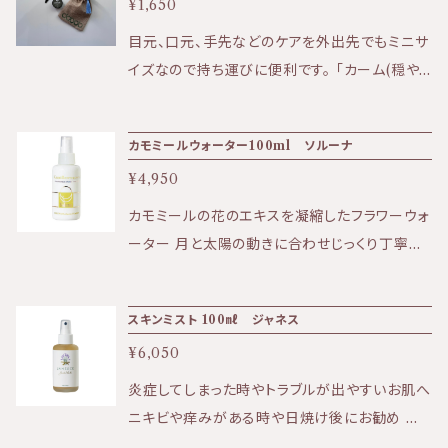
して毎日使用することが必要です。 日焼け止め
¥1,650
実感いただけます。 ★アイクリームとしてもお使
が苦手な方でも安心してご使用頂けます。 （生
い頂けます。 オイルの実力を最大限に発揮でき
目元、口元、手先などのケアを外出先でもミニサ
活紫外線での使用をお勧め致します） 【リニュー
るよう、何度も開発テストを行い誕生した、天然
イズなので持ち運びに便利です。 「カーム(穏や
アルポイント】 ・プラスチック容器から環境に配
美容成分を兼ね備えたマスクです。 就寝前、パ
か)な皮膚を取り戻す」 「死」以外を治すと言わ
慮したガラス容器に変更。 プッシュ式でボディに
ール大ほどを手に取り、肌のお手入れの最後に
れている配合中のニゲラオイルが、火照りを静め
も使いやすくなりました。 ・パラベンフリーとなっ
カモミールウォーター100ml ソルーナ
お使いください。 ■顔全体に、美容のふたをする
粘膜を補修し、肌本来の再生力を促します。 皮
て、さらにお肌に優しく、 生後6か月以上の赤ち
よう伸ばして下さい。 こすってしまうと、ポロポ
¥4,950
膚の活性化、エイジングケアにも。 虫刺されや、
ゃんからご使用いただけます。 ★効果:紫外線予
ロとカスが出やすい為優しくお肌へのせて下さ
マスク等で摩擦が起きた個所へも。 モロッコ産、
カモミールの花のエキスを凝縮したフラワーウォ
防、シミ予防、保湿など ★香り:ほのかに香るく
い。 ■直ぐに洗い流さず、夜はつけたまま就寝。
貴重なニゲラオイルの澄みきった香りが、心も肌
ーター 月と太陽の動きに合わせじっくり丁寧に
せのないナチュラルな香り ★テクスチャー:やや
クリームが見えないベールとなり、肌の保湿を促
も穏やかに。 ■高温多湿を避けた場所に保管し
抽出されたエキスを使用したカモミールウォー
トロッとした液状。薄める事でサラッとした使い
し、ハリとツヤを与えます。 ■朝の洗顔でやさし
てください。 ■開封から6ヵ月以内を目安にお使
ターは、 肌が敏感な方はもちろん、炎症や紫外
心地 ＜全成分＞ 水、シア脂、ゴマ油、ニンジン
く洗い流してください。 旧表示指定成分 アル
スキンミスト 100㎖ ジャネス
いください。 ※巾着のデザインは選べません 【全
線を浴びたお肌にもお勧めのお化粧水です。 肌
根エキス、グリセリン、エタノール、セテアレス－
コール、シリコン、酸化防止剤、紫外線防止剤、
成分 】 ミツロウ・シアバター・アルガンオイル・ニ
¥6,050
に透明感と潤いある肌へと導きます。 リラックス
２０、レシチン、アロエベラ葉エキス、トウキンセ
鉱物系合成界面活性剤、タール色素、合成香料
ゲラオイル・ラベンダー エコサート認定オイル使
効果が期待でき、日々のストレスを和らげるサポ
炎症してしまった時やトラブルが出やすいお肌へ
ンカ花エキス、サンシキスミレエキス、ヘリクリス
などは一切使用しておりません。
用
ートをいたします。カモミールの豊かな香りは、
ニキビや痒みがある時や日焼け後にお勧め 夏
ムイタリクムエキス、ラベンダー花エキス、バクホ
心を落ち着けるのに最適です。
の時期の日焼け後のヒリヒリする肌にも効果的