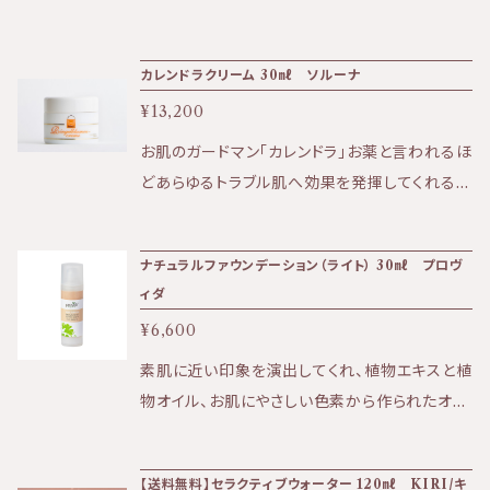
リソウエキス
作用があると言われているラベンダーは、 特に
低刺激のハーブですので敏感なお肌や赤ら顔に
カレンドラクリーム 30㎖ ソルーナ
は、もちろん 吹き出物・日焼け後・トラブルを抱
¥13,200
えているお肌に効果的です。 ★効果：保湿、赤み
の鎮静、トラブル肌など ★香り：優しいラベンダ
お肌のガードマン「カレンドラ」お薬と言われるほ
ーの香り ★テクスチャー：みずみずしいクリーム
どあらゆるトラブル肌へ効果を発揮してくれる。
〈全成分〉 水、アーモンド油、グリセリン、ミツロ
長年悩んでいたニキビや繊細なお肌の方にオス
ウ、水添レシチン、エタノール、ラベンダー油、ア
スメです。 カレンドラ（トウキンセンカ）のエキス
ナチュラルファウンデーション（ライト） 30㎖ プロヴ
ルギン酸Na、セージエキス、スギナエキス、サフ
をたっぷりと含んだこっくりとしたバニラとネロリ
ィダ
ランエキス、セイヨウサンザシエキス、ハゴロモグ
の甘くしつこさの無い香りを楽しめるクリーム。
サエキス、オドリコソウエキス、サンシキスミレエ
¥6,600
荒れてしまったお肌の修復を助け正常なお肌へ
キス、ワレモコウエキス、メリッサエキス、モミジ
と導く、乳幼児のかぶれや湿疹にまで使用出来
素肌に近い印象を演出してくれ、植物エキスと植
バキセワタエキス、セイヨウオトギリソウエキス、
る万能クリーム ★効果:ニキビ肌・痒み肌・アト
物オイル、お肌にやさしい色素から作られたオー
ガリカバラ花エキス、ローズマリーエキス、金、
ピー肌へ ★香り:自然なカレンドラの花の香り
ガニックファウンデーション。 プロヴィダ独自の
銀、香料* *香料は天然の精油のみを使用してい
★テクスチャー:ベタつきはほぼなく、こっくりと
クリームがベースなので伸びが良く、下地なしで
ます。（ラベンダー） ・ソルーナは天然由来の原料
【送料無料】セラクティブウォーター 120㎖ KIRI/キ
したしっかりと保湿をしてくれる安心感があり浸