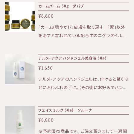
ワ・クマ・色素沈着・クスミ・むくみなどに効果的
カームバーム 30g ダバブ
ソルベート80、アルギン酸Ｎａ、イソプロパノー
です。 またハーブの効果で、本来のアイクリーム
ル、トウキンセンカ花エキス、セイヨウノコギリソ
¥6,600
の効果だけでなく、 パソコンによる目の疲れ等
ウエキス、カミツレエキス、オレアミドＤＥＡ、セイ
にも癒してくれます。 ★効果:保湿、ハリ、弾力、ク
「カーム(穏やか)な皮膚を取り戻す」 「死」以外
ヨウサンザシエキス、ダイズ油、ラベンダー油、ス
マ、シワ、くすみ、目疲れなど ★香り:くせのない
を治すと言われている配合中のニゲラオイルが、
ギナエキス、メリッサ葉油、セージエキス、モミジ
爽やかな香り ★テクスチャー:みずみずしくきめ
火照りを静め粘膜を補修し、肌本来の再生力を
バキセワタエキス、ワレモコウエキス、ガリカバラ
細かいクリーム 〈全成分〉 水、アーモンド油、グ
促します。 皮膚の活性化、エイジングケアにも。
花油、ローズマリーエキス、ハゴロモグサエキス、
テルメ・アクア ハンドジェル美容液 30㎖
リセリン、エタノール、水添レシチン、アルギン酸
虫刺されや、マスク等で摩擦が起きた個所へも。
セイヨウオトギリソウエキス、サフランエキス、オ
Ｎａ、カミツレエキス、セイヨウオトギリソウエキ
¥1,650
モロッコ産、貴重なニゲラオイルの澄みきった香
ドリコソウエキス、サンシキスミレエキス、タイム
ス、ガリカバラ花油、アイブライトエキス、ウイキョ
りが、心も肌も穏やかに。 ■高温多湿を避けた
テルメ・アクアのハンドジェルは、付けると驚くほ
油、銀、金 ・ソルーナは天然由来の原料のみを使
ウエキス、クマツヅラ油、ローズマリーエキス、サ
場所に保管してください。 ■開封から6ヵ月以内
どにふわふわの手に。（その後にお好みでハンド
用した植物性化粧品です。 ・ソルーナは、石油系
フランエキス、金 ・ソルーナは天然由来の原料の
を目安にお使いください。 【全成分 】 ミツロウ・
クリームを） ・手に年齢を感じてきた ・乾燥が改
の合成物質、合成保存料、 合成着色料、合成
みを使用した植物性化粧品です。 ・ソルーナは、
シアバター・アルガンオイル・ニゲラオイル・ラベ
善されない ・外出先のアルコール消毒の代わり
香料を含まない、 無添加製品です。 ・ソルーナ
石油系の合成物質、合成保存料、合成着色料、
フェイスミルク 50㎖ ソルーナ
ンダー エコサート認定オイル使用
・お子様やお年寄りの手荒れ 肌が弱い人や香り
で使用しているエタノールはブドウ由来です。 ・
合成香料を含まない、無添加製品です。 ・ソル
¥8,800
が苦手な人、ご年齢問わず乳幼児からお年寄り
ソルーナで使用しているフェネチルアルコールは
ーナで使用しているエタノールはブドウ由来で
まで安心してお使いいただけますのでプレゼン
※予約販売商品です。 ご注文頂きまして一週間
バラ由来です。 ・ソルーナの原料となる植物は、