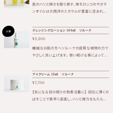
ンドペーストと実や殻が入っております。 ★効
日時指定をご希望の場合は宅配となるため別途
肌のハリと輝きを取り戻す、南モロッコのサボテ
果：角質ケア、毛穴汚れ、ザラつき、ニキビ ★香
追加で送料を頂戴しております。 商品購入時に
ンオイルは大西洋のミネラルが豊富に含まれて
り：杏仁豆腐のようなアーモンドの香り ★テクス
オプションとして選択ください。 ※ポスト投函は
いるのが他のサボテンオイルとの違い。 ・エイジ
チャー：アーモンドペーストの実や殻のつぶつぶ
発送のお知らせからお届けまで4日〜1週間を要
ング ・傷の修復 ・紫外線に強い肌 に最適なオイ
感 ＜全成分＞ アーモンド、水、カオリン、ダイズ
クレンジングローション 100㎖ ソルーナ
します。 定期便はこちら⇩ https://biotime.th
ルです。 乾いた大地に水がしみ込むようにお肌
油脂肪酸、グリセリン、水添ハチミツ、ゴマ油、エ
ebase.in/categories/4002042 KIRI公式ホ
¥5,500
に浸透し、 オイルの成分が水分を抱え込み、しっ
タノール、ニンジン根エキス、コムギ胚芽油、カラ
ームページはこちら⇩ https://kiri-skin-japa
とりお肌になじんでいきます。 【成分】 オプンチ
繊細なお肌の方へソルーナの良質な植物の力で
スムギフスマ、アンソッコウエキス、トウキンセン
n.jp/
アフィクスインジカ種子オイル１００％
やさしく洗い上げます。 使い続ける事によって透
カ花エキス、ローマカミツレ花エキス、セージ葉
き通るような柔らかなお肌へと導きます。 ミルク
エキス、センチフォリアバラ花エキス、ラベンダー
クレンジングですが、サッパリとした使い心地で
油、ニオイテンジクアオイ油、オレンジ果皮油、ハ
アイクリーム 15㎖ ソルーナ
す。 日頃からお化粧をされない方やナチュラルメ
マメリスエキス、ホソババレンギクエキス、アルテ
¥7,700
イクの方にオススメです。 ★効果:保湿、皮脂汚
ア葉エキス、キサンタンガム、フェノキシエタノー
れなどのクレンジング ★香り:ほとんど香りなし
【気になる目の周りの色素沈着に】 目元に薄くの
ル、メチルパラベン、エチルパラベン、ブチルパラ
★テクスチャー:なめらかなミルクタイプ 〈全成
ばすことで素早く浸透し、ハリと弾力をもたらし
ベン、プロピルパラベン、イソブチルパラベン
分〉 水、ヘーゼルナッツ油、エタノール、マロニエ
ます。 ７種類の薬草をブレンドしたエキスは、シ
エキス、グリセリン、アーモンド油、レシチン、ポリ