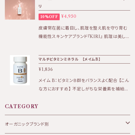
もなじみ、細やかな透明感のある肌を演出しま
のみを使用した植物性化粧品です。 ・ソルーナ
リ
透も良い 〈全成分〉 水、アーモンド油、オリーブ
す。 また、肌呼吸を妨げない軽い着け心地も特
は、石油系の合成物質、合成保存料、合成着色
¥4,950
油、コメ胚芽油、ミツロウ、ラノリン、グリセリン、
10%OFF
徴です。 ※TOPのお写真が容器変更後の仕様
料、 合成香料を含まない、無添加製品です。 ・
水添レシチン、トウキンセンカ花エキス、アルギン
★効果:ベース作り、透明感など ★香り:無香料
皮膚常在菌に着目し、肌理を整え肌を守り育む
ソルーナで使用しているエタノールはブドウ由来
酸Na、エタノール、セージエキス、スギナエキス、
★テクスチャー:クリームベースで伸びが良く、
機能性スキンケアブランド『KIRI』 肌理は美しく
です。 ・ソルーナで使用しているフェネチルアル
ハゴロモグサエキス、セイヨウサンザシエキス、
肌なじみが良い 〈全成分表示〉 水、アーモンド
健やかな肌の原点です。 KIRIセラクティブウォ
コールはバラ由来です。 ・ソルーナの原料となる
サフランエキス、オドリコソウエキス、サンシキス
油、センチフォリアバラエキス、セテアリルアルコ
ーターのお得な定期便コース！毎月1本お送りし
植物は、イタリアアルプスにある自社農園にて、
ミレエキス、ワレモコウエキス、メリッサエキス、
マルチビタミンミネラル 【メイムB】
ール、ソルビトール、酸化鉄、エタノール*、パルミ
ます。 継続的に使用することでお肌の変化を感
環境学的視点に基づき、完全監視のもとでオ
モミジバキセワタエキス、セイヨウオトギリソウエ
チン酸セチル、酸化チタン、シャムアンソクコウノ
¥1,836
じていただきやすいため定期便コースを ご用意
ーガニック(無農薬、有機)栽培されています。
キス、ガリカバラ花エキス、ローズマリーエキス、
キ樹脂エキス、トコフェロール、香料※、クエン
しました。 洗顔やブースター美容液としてもお
メイム B：ビタミンＢ群をバランスよく配合 【こん
また、アルプスに自生する薬草を、環境的な配慮
金、銀、香料* *香料は天然の精油のみを使用し
酸、チャ葉エキス、シア脂、ラベンダー油、アロエ
使いください。 （６回以上のお届けで途中解約が
な方におすすめ】 不足しがちな栄養素を補給し
のもとで収穫しています。 ・ソルーナは、原料に
ています。（バニラ、ネロリ） ・ソルーナは天然由
ベラエキス、アスコルビン酸、アオモジ果実油 *
可能となります。発送前迄にご連絡ください）
たい方 体の疲れを感じやすい方 元気な身体づ
おいても最終製品においても、一切の動物実験
来の原料のみを使用した植物性化粧品です。 ・
エタノールは小麦由来のものを使用。※香料は
【商品のお届け方法について】 ポスト投函でのお
くりをしたい方 ニキビ肌の方 敏感、アレルギー
CATEGORY
を行っておりません。
ソルーナは、石油系の合成物質、合成保存料、合
すべて天然の精油のみを使用。
届けとなります。 日時指定できないためご希望
肌の方 代謝を高めたい方 メイムのマルチビタミ
成着色料、 合成香料を含まない、無添加製品
の方はお問い合わせくださいませ。 ※その場合
ン＆ミネラルは、天然素材から抽出された14種類
オーガニックブランド別
です。 ・ソルーナで使用しているエタノールはブ
は別途送料が発生します。 KIRI公式ホームペ
のビタミンと11種類のミネラルをバランスよく配
ドウ由来です。 ・ソルーナで使用しているフェネ