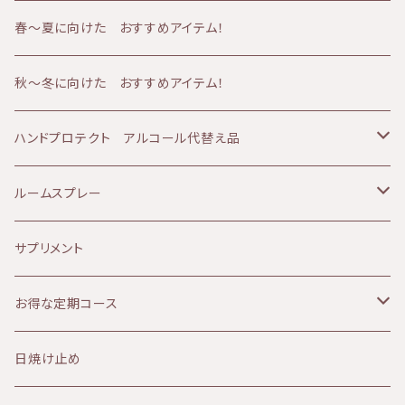
AMBESSA & CO（アンベッサアンドコー）
アトピー肌
メンズケア
50代
バーム
フェイシャルコース
春〜夏に向けた おすすめアイテム！
60分コース
yuica（ユイカ）
エイジング肌
冷え
60代
クリーム
ボディコース
秋～冬に向けた おすすめアイテム！
90分コース
60分コース
sisiFILLE （シシフィーユ）
日焼け肌
ベビーアイテム
美容液
ボディ＆フェイシャルコース
ハンドプロテクト アルコール代替え品
120分コース
90分コース
Aroma France（アロマフランス）
美白、シミ
エッセンシャルオイル
乳液
テルメ・アクア 1リットル
ルームスプレー
120分コース
HEMP FOREST（ヘンプフォレスト）
しわ、ハリ、たるみ
ファンデーション
アイクリーム
テルメ・アクア 80ミリ
マスクスプレー
サプリメント
le sens (ルサンス）
痒み
ヘアケア
パック
テルメ・アクア ハンドケアジェル
お得な定期コース
NATURALCOSMO(ナチュラルコスモ）
デトックス
ヘルスケア
フラワーウォーター
KIRI
日焼け止め