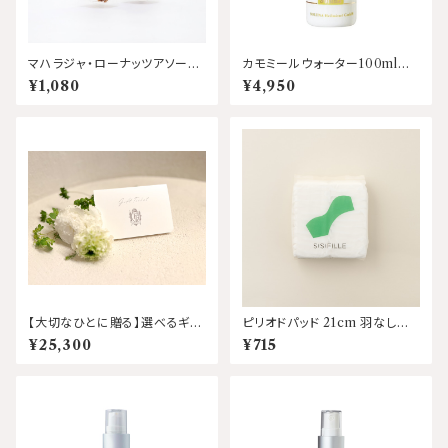
マハラジャ・ローナッツアソート
カモミールウォーター100ml
メント 100g AMBESSA&C
ソルーナ
¥1,080
¥4,950
O
【大切なひとに贈る】選べるギフ
ピリオドパッド 21cm 羽なし 2
トチケット オーガニックフェイ
4枚入 シシフィーユ
¥25,300
¥715
シャル or ボディ 90分