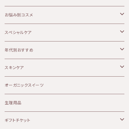
ATHANOR（アタノール）
お悩み別コスメ
Soluna（ソルーナ）
乾燥肌
スペシャルケア
MOON PEACH（ムーンピーチ）
オイリー肌
ボディケア
年代別おすすめ
アルガンオイル
敏感肌
リップケア
10代
スキンケア
Provida（プロヴィダ）
赤み肌
マタニティケア
20代
クレンジング
オーガニックスイーツ
ミルククレンジング
華布
ニキビ肌
シャンプー
30代
化粧水
生理用品
山燕庵
くすみ肌
シャワーアイテム
40代
オイル
ギフトチケット