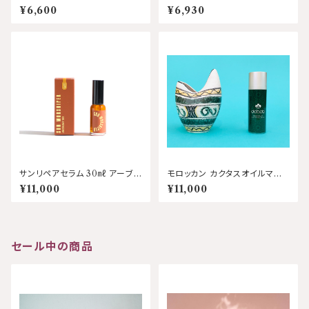
㎖ ダバブ
ネス
¥6,600
¥6,930
サンリペアセラム 30㎖ アーブ
モロッカン カクタスオイルマス
アポセカリー
ク 30㎖ ダバブ
¥11,000
¥11,000
セール中の商品