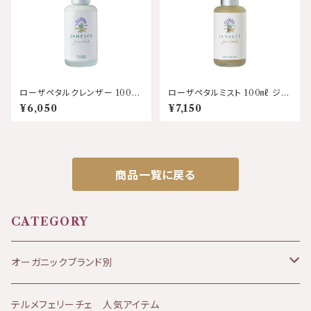
ローザペタルクレンザー 100
ローザペタルミスト 100㎖ ジャ
㎖ ジャネス
ネス
¥6,050
¥7,150
商品一覧に戻る
CATEGORY
オーガニックブランド別
JANESCE（ジャネス）
テルメフェリーチェ 人気アイテム