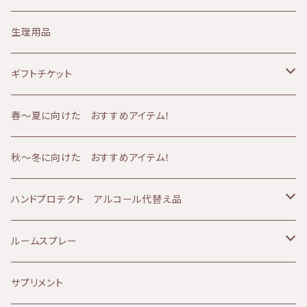
ミルククレンジング
華布
ニキビ肌
シャンプー
30代
化粧水
生理用品
山燕庵
くすみ肌
シャワーアイテム
40代
オイル
ギフトチケット
AMBESSA & CO（アンベッサアンドコー）
アトピー肌
メンズケア
50代
バーム
フェイシャルコース
春〜夏に向けた おすすめアイテム！
60分コース
yuica（ユイカ）
エイジング肌
冷え
60代
クリーム
ボディコース
秋～冬に向けた おすすめアイテム！
90分コース
60分コース
sisiFILLE （シシフィーユ）
日焼け肌
ベビーアイテム
美容液
ボディ＆フェイシャルコース
ハンドプロテクト アルコール代替え品
120分コース
90分コース
Aroma France（アロマフランス）
美白、シミ
エッセンシャルオイル
乳液
テルメ・アクア 1リットル
ルームスプレー
120分コース
HEMP FOREST（ヘンプフォレスト）
しわ、ハリ、たるみ
ファンデーション
アイクリーム
テルメ・アクア 80ミリ
マスクスプレー
サプリメント