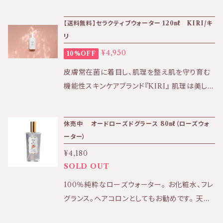
キス、ベロニカオフィシナリスエキス、ティーツリ
ドがベースの化粧水です。 濃縮タイプの化粧水
【送料無料】セラクティブウォーター 120㎖ KIRI/キ
ー葉油、カミツレ花エキス、アルニカ花エキス、ク
なので、洗顔後、お肌に少し水分を残した状態で
リ
ラメリアトリアンドラ根エキス、カンフル*エタノ
使用します。 ★効果：もっちりとした柔らかな保
ールは小麦由来のものを使用。
¥4,950
10%OFF
湿感 ★香り：華やかなバラの香り ★テクスチャ
ー：みずみずしいローション ＜全成分＞ 水、セ
皮膚常在菌に着目し、肌理を整え肌を守り育む
ンチフォリアバラ花水、ダイズ油脂肪酸、エタノー
機能性スキンケアブランド『KIRI』 肌理は美しく
ル、ホエイタンパク、グリセリン、センチフォリアバ
健やかな肌の原点です。 KIRIセラクティブウォ
ラ花エキス、ローマカミツレ花エキス、アルテア
ーターのお得な定期便コース！毎月1本お送りし
休売中 オードローズドグラース 80㎖（ローズウォ
葉エキス、ラベンダーエキス、グレープフルーツ
ます。 継続的に使用することでお肌の変化を感
ーター）
種子エキス、センチフォリアバラ花油、乳酸
じていただきやすいため定期便コースを ご用意
¥4,180
しました。 洗顔やブースター美容液としてもお
SOLD OUT
使いください。 （６回以上のお届けで途中解約が
可能となります。発送前迄にご連絡ください）
100％純粋なローズウォーター。 お化粧水、フレ
【商品のお届け方法について】 ポスト投函でのお
グランス。ヘアコロンとしてもお勧めです。 天然
届けとなります。 日時指定できないためご希望
香料の産地として知られる「南仏グラース」の数