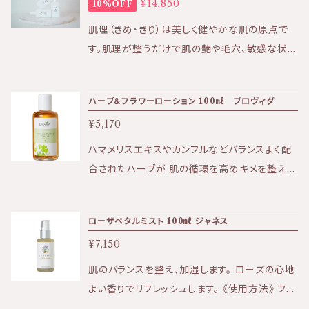
¥14,850
10%OFF
ますので、洗顔後の濡れているお肌に ご使用く
基づき、完全監視のもとでオーガニック(無農薬、
ださい。 ★効果:保湿、ニキビ、日焼け後の肌、痒
肌理（きめ・きり）は美しく健やかな肌の原点で
有機)栽培されています。 また、アルプスに自
みなど ★香り:香り高い華やかな香り ★テクス
す。肌理が整うだけで肌の艶や毛穴、敏感な状態
生する薬草を、環境的な配慮のもとで収穫して
チャー:しっとりとした液状 ＜全成分＞ 水、セン
などあらゆる肌トラブルの改善策となる。 皮膚
います。 ・ソルーナは、原料においても最終製品
チフォリアバラ花水、グリセリン、アロエベラ葉エ
常在菌に着目し、肌を守り育む機能性スキンケ
においても、一切の動物実験を行っておりませ
キス、ポリソルベート２０、エタノール、ラバンデュ
ハーブ＆フラワーローション 100㎖ プロヴィダ
アブランド『KIRI』 【商品のお届け方法につい
ん。
ラハイブリダ油、コムギ胚芽エキス、トウキンセン
¥5,170
て】 こちらの商品はポスト投函でのお届けです。
カ花エキス、セイヨウオトギリソウエキス、セイヨ
日時指定をご希望の場合は宅配となるため別途
ハマメリスエキスやカンフルなどバランスよく配
ウイラクサ葉エキス
追加で送料を頂戴しております。 商品購入時に
合されたハーブが 肌の循環を高めキメを整えて
オプションとして選択ください。 ※ポスト投函は
いきます。 ※こちらの商品はロットによってスプ
発送のお知らせからお届けまで4日〜1週間を要
レータイプと中蓋タイプがございます。 内容量等
ローザペタルミスト 100㎖ ジャネス
します。 定期便はこちら⇩ https://biotime.th
同じ商品ですのでご安心くださいませ。タイプは
ebase.in/categories/4002042 KIRI公式ホ
¥7,150
選べません。 ★ニキビ、吹き出物のあるお肌に
ームページはこちら⇩ https://kiri-skin-japa
★爽やかなハーブの香り ★さっぱりしたテクス
肌のバランスを整え、加湿します。 ローズの心地
n.jp/
チャー、男性にもお使い頂けます 〈全成分〉 水、
よい香りでリフレッシュします。 《使用方法》 フラ
グリセリン、エタノール*、ハマメリス樹皮／葉エ
ワーウォーターとエッセンシャルオイルのブレン