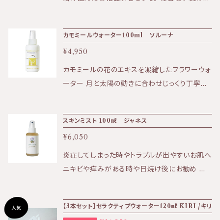
として選択ください。 ※3本まではゆうパケット
ことが気持ちの良い飽きのこないローズのやさ
でポスト投函発送の為、商品の発送からお届け
しい香りでお肌を潤します。 シンプルな成分のお
カモミールウォーター100ml ソルーナ
まで4日〜1週間を要します。 KIRI公式ホームペ
化粧水は、お肌を質を高めるサポーターです。
ージはこちら⇩ https://kiri-skin-japan.jp/
¥4,950
洗顔後の使用で肌がもっちりとします。 ★効果:
定期便や3本セットはこちら⇩ https://biotim
保湿、美白、透明感、シミ、エイジングケアなど
カモミールの花のエキスを凝縮したフラワーウォ
e.thebase.in/categories/4002042
★香り:優しいローズの自然な香り ★テクスチャ
ーター 月と太陽の動きに合わせじっくり丁寧に
ー:みずみずしいローションタイプ 【成分】ガリカ
抽出されたエキスを使用したカモミールウォー
バラ花水、ガリカバラ花油、フェネチルアルコール
ターは、 肌が敏感な方はもちろん、炎症や紫外
スキンミスト 100㎖ ジャネス
・ソルーナは天然由来の原料のみを使用した植
線を浴びたお肌にもお勧めのお化粧水です。 肌
物性化粧品です。 ・ソルーナは、石油系の合成物
¥6,050
に透明感と潤いある肌へと導きます。 リラックス
質、合成保存料、合成着色料、 合成香料を含
効果が期待でき、日々のストレスを和らげるサポ
炎症してしまった時やトラブルが出やすいお肌へ
まない、無添加製品です。 ・ソルーナで使用して
ートをいたします。カモミールの豊かな香りは、
ニキビや痒みがある時や日焼け後にお勧め 夏
いるエタノールはブドウ由来です。 ・ソルーナで
心を落ち着けるのに最適です。
の時期の日焼け後のヒリヒリする肌にも効果的
使用しているフェネチルアルコールはバラ由来
です。 香り高く、保湿もしっかりとしてくれる化粧
です。 ・ソルーナの原料となる植物は、イタリアア
【3本セット】セラクティブウォーター120㎖ KIRI /キリ
水です。 《使用方法》 濃縮タイプの化粧水となり
ルプスにある自社農園にて、 環境学的視点に