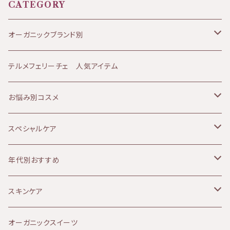
の方はお問い合わせくださいませ。 ※その場合
か所の畑で栽培したダマスクローズを香りのア
CATEGORY
は別途送料が発生します。 KIRI公式ホームペ
トリエのノウハウでブレンドし蒸留した逸品です。
ージはこちら⇩ https://kiri-skin-japan.jp/
一般のローズウォーターよりはるかに香りが高
オーガニックブランド別
単品や3本セットはこちら⇩ https://biotime.t
く、香りの持続時間もずっと長いのが特徴です。
hebase.in/categories/4002042
★軽くふってご使用ください。 ★効果：シミ、透明
JANESCE（ジャネス）
テルメフェリーチェ 人気アイテム
感、フレグランスとして ★香り：ダマスクローズ
の華やかな香り ★テクスチャー：みずみずしくさ
ATHANOR（アタノール）
お悩み別コスメ
らっとしている ※製造の過程にてフィルターろ
過をおこなっておりますが植物の成分が濁りや
Soluna（ソルーナ）
乾燥肌
スペシャルケア
沈殿物としてある商品です。品質や肌には問題
ございませんのでご安心くださいませ。 全成分：
MOON PEACH（ムーンピーチ）
オイリー肌
ボディケア
年代別おすすめ
ダマスクバラ花水、センチフォリアバラ花水
アルガンオイル
敏感肌
リップケア
10代
スキンケア
Provida（プロヴィダ）
赤み肌
マタニティケア
20代
クレンジング
オーガニックスイーツ