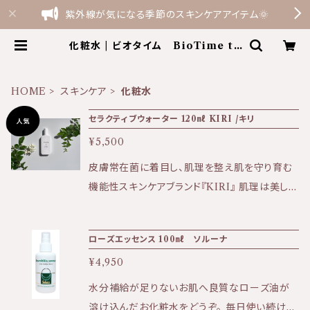
紫外線が気になる季節のスキンケアアイテム🌞
化粧水 | ビオタイム BioTime th
e shop by Terme Felice
HOME
スキンケア
化粧水
セラクティブウォーター 120㎖ KIRI /キリ
¥5,500
皮膚常在菌に着目し、肌理を整え肌を守り育む
機能性スキンケアブランド『KIRI』 肌理は美しく
健やかな肌の原点です。 【商品のお届け方法に
ついて】 送料全国一律500円（ゆうパケットの
ローズエッセンス 100㎖ ソルーナ
み） セラクティブウォーター1本〜3本でご注文
¥4,950
の場合はポスト投函でのお届けです。 日時指定
をご希望の場合は宅配となるため別途追加で送
水分補給が足りないお肌へ良質なローズ油が
料を頂戴しております。 商品購入時にオプション
溶け込んだお化粧水をどうぞ。 毎日使い続ける