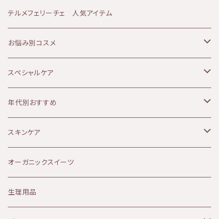
使いください。 （６回以上のお届けで途中解約が
JANESCE（ジャネス）
テルメフェリーチェ 人気アイテム
可能となります。発送前迄にご連絡ください）
【商品のお届け方法について】 ポスト投函でのお
ATHANOR（アタノール）
お悩み別コスメ
届けとなります。 日時指定できないためご希望
の方はお問い合わせくださいませ。 ※その場合
Soluna（ソルーナ）
乾燥肌
スペシャルケア
は別途送料が発生します。 KIRI公式ホームペ
ージはこちら⇩ https://kiri-skin-japan.jp/
MOON PEACH（ムーンピーチ）
オイリー肌
ボディケア
年代別おすすめ
単品や3本セットはこちら⇩ https://biotime.t
hebase.in/categories/4002042
アルガンオイル
敏感肌
リップケア
10代
スキンケア
Provida（プロヴィダ）
赤み肌
マタニティケア
20代
クレンジング
オーガニックスイーツ
ミルククレンジング
華布
ニキビ肌
シャンプー
30代
化粧水
生理用品