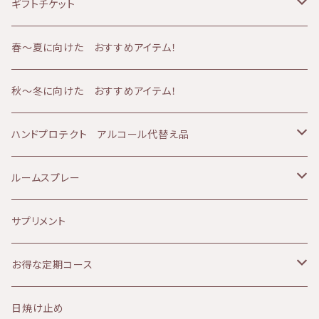
山燕庵
くすみ肌
シャワーアイテム
40代
オイル
ギフトチケット
AMBESSA & CO（アンベッサアンドコー）
アトピー肌
メンズケア
50代
バーム
フェイシャルコース
春〜夏に向けた おすすめアイテム！
60分コース
yuica（ユイカ）
エイジング肌
冷え
60代
クリーム
ボディコース
秋～冬に向けた おすすめアイテム！
90分コース
60分コース
sisiFILLE （シシフィーユ）
日焼け肌
ベビーアイテム
美容液
ボディ＆フェイシャルコース
ハンドプロテクト アルコール代替え品
120分コース
90分コース
Aroma France（アロマフランス）
美白、シミ
エッセンシャルオイル
乳液
テルメ・アクア 1リットル
ルームスプレー
120分コース
HEMP FOREST（ヘンプフォレスト）
しわ、ハリ、たるみ
ファンデーション
アイクリーム
テルメ・アクア 80ミリ
マスクスプレー
サプリメント
le sens (ルサンス）
痒み
ヘアケア
パック
テルメ・アクア ハンドケアジェル
お得な定期コース
NATURALCOSMO(ナチュラルコスモ）
デトックス
ヘルスケア
フラワーウォーター
KIRI
日焼け止め