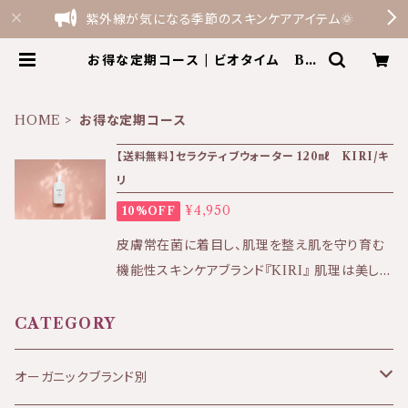
紫外線が気になる季節のスキンケアアイテム🌞
お得な定期コース | ビオタイム Bio
Time the shop by Terme Fe
lice
HOME
お得な定期コース
【送料無料】セラクティブウォーター 120㎖ KIRI/キ
リ
¥4,950
10%OFF
皮膚常在菌に着目し、肌理を整え肌を守り育む
機能性スキンケアブランド『KIRI』 肌理は美しく
健やかな肌の原点です。 KIRIセラクティブウォ
ーターのお得な定期便コース！毎月1本お送りし
CATEGORY
ます。 継続的に使用することでお肌の変化を感
じていただきやすいため定期便コースを ご用意
オーガニックブランド別
しました。 洗顔やブースター美容液としてもお