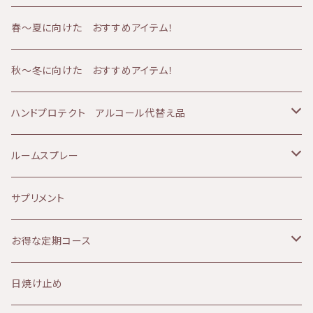
完全監視のもとでオーガニック(無農薬、有機)栽
AMBESSA & CO（アンベッサアンドコー）
アトピー肌
メンズケア
50代
バーム
フェイシャルコース
春〜夏に向けた おすすめアイテム！
培されています。 また、アルプスに自生する薬
草を、環境的な配慮のもとで収穫しています。 ・
60分コース
yuica（ユイカ）
エイジング肌
冷え
60代
クリーム
ボディコース
秋～冬に向けた おすすめアイテム！
ソルーナは、原料においても最終製品において
も、一切の動物実験を行っておりません。
90分コース
60分コース
sisiFILLE （シシフィーユ）
日焼け肌
ベビーアイテム
美容液
ボディ＆フェイシャルコース
ハンドプロテクト アルコール代替え品
120分コース
90分コース
Aroma France（アロマフランス）
美白、シミ
エッセンシャルオイル
乳液
テルメ・アクア 1リットル
ルームスプレー
120分コース
HEMP FOREST（ヘンプフォレスト）
しわ、ハリ、たるみ
ファンデーション
アイクリーム
テルメ・アクア 80ミリ
マスクスプレー
サプリメント
le sens (ルサンス）
痒み
ヘアケア
パック
テルメ・アクア ハンドケアジェル
お得な定期コース
NATURALCOSMO(ナチュラルコスモ）
デトックス
ヘルスケア
フラワーウォーター
KIRI
日焼け止め