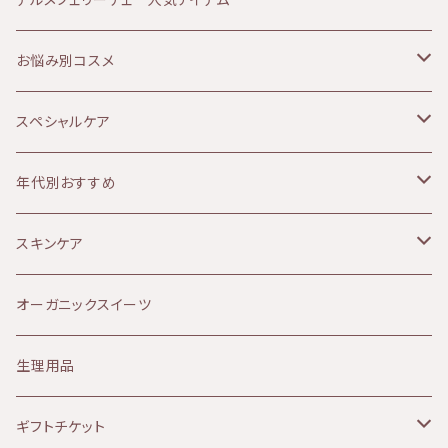
テルメフェリーチェ 人気アイテム
に合わせた効能の変化も楽しめます。 ★効能:ス
トレスが溜まった時、集中力を高めたいとき、、眠
ATHANOR（アタノール）
お悩み別コスメ
れない時など ★香り:スッキリとした爽やかなウ
ッディーな香り ★テクスチャー:スプレータイプ
Soluna（ソルーナ）
乾燥肌
スペシャルケア
〈全成分〉 エタノール、水、ローズマリー油、ドイ
ツトウヒ葉油、サフランエキス、オレガノ油、レモ
MOON PEACH（ムーンピーチ）
オイリー肌
ボディケア
年代別おすすめ
ンバーベナ油、タイム油、シトロネラ油、プチグレ
ン油、レモングラス油、ラベンダー油、金 ・ソルー
ナは天然由来の原料のみを使用した植物性化粧
アルガンオイル
敏感肌
リップケア
10代
スキンケア
品です。 ・ソルーナは、石油系の合成物質、合成
保存料、合成着色料、 合成香料を含まない、
Provida（プロヴィダ）
赤み肌
マタニティケア
20代
クレンジング
オーガニックスイーツ
無添加製品です。 ・ソルーナで使用しているエタ
ノールはブドウ由来です。 ・ソルーナで使用して
ミルククレンジング
華布
ニキビ肌
シャンプー
30代
化粧水
生理用品
いるフェネチルアルコールはバラ由来です。 ・ソ
ルーナの原料となる植物は、イタリアアルプスに
山燕庵
くすみ肌
シャワーアイテム
40代
オイル
ギフトチケット
ある自社農園にて、 環境学的視点に基づき、