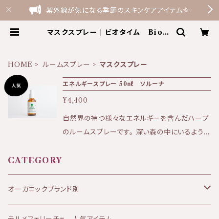
紫外線が気になる季節のスキンケアアイテム🌞
マスクスプレー | ビオタイム BioTi
me the shop by Terme Felic
e
HOME
ルームスプレー
マスクスプレー
エネルギースプレー 50㎖ ソルーナ
¥4,400
自然界の持つ様々なエネルギーを含んだハーブ
のルームスプレーです。 深い森の中にいるような
心落ち着く香りが、ストレスやコンピューターの
電磁波などによって乱れたエネルギーを調節し
CATEGORY
ます。 就寝前に枕にスプレーすれば、リラクゼ
ーションと深く良質な眠りをもたらします。 どん
オーガニックブランド別
よりした気持ちの時にはスッキリさせてくれ、ゆっ
たりとしたい時には リラックスさせてくれる気分
JANESCE（ジャネス）