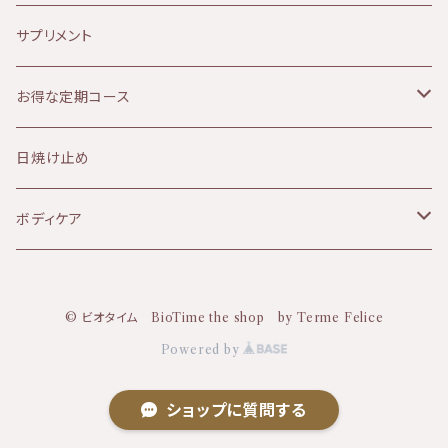
120分コース
HEMP FOREST（ヘンプフォレスト）
しわ、ハリ、たるみ
ファンデーション
アイクリーム
テルメ・アクア 80ミリ
マスクスプレー
サプリメント
le sens (ルサンス）
痒み
ヘアケア
パック
テルメ・アクア ハンドケアジェル
お得な定期コース
NATURALCOSMO(ナチュラルコスモ）
デトックス
ヘルスケア
フラワーウォーター
KIRI
日焼け止め
6ヶ月コース
HERBIVORE(ハービボア）
毛穴、ザラつき
パック
フェイスパウダー
ボディケア
dabab(ダバブ)
角質ケア
バーム
© ビオタイム BioTime the shop by Terme Felice
KIRI(キリ)
サンケア
オイル
Powered by
セラクティブウォーター
URB APOTHECARY(アーブアポセカリー)
洗顔
ヘアケア
ショップに質問する