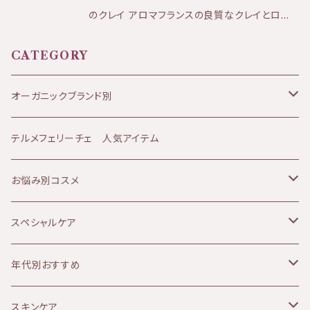
として選択ください。 ※3本まではゆうパケット
のクレイ アロマフランスの良質なクレイとロー
でポスト投函発送の為、商品の発送からお届け
ズマリーのハーブウォーターを独自の レシピで
まで4日〜1週間を要します。 KIRI公式ホームペ
ブレンドし、使いやすいクレイペーストを作りまし
CATEGORY
ージはこちら⇩ https://kiri-skin-japan.jp/
た！ パウダー状のクレイから作るクレイペースト
定期便や3本セットはこちら⇩ https://biotim
に近いテクスチャーを再現し、 クレイの力を余す
オーガニックブランド別
e.thebase.in/categories/4002042
ことなく感じて頂けます。 ★効果:ニキビケア、毛
穴ケア、ボディメンテナンス、虫刺されケアなど
JANESCE（ジャネス）
テルメフェリーチェ 人気アイテム
★香り:ローズマリーのスッキリとした香り ★テ
クスチャー:みずみずしく伸びの良いクレイ、 ※
ATHANOR（アタノール）
お悩み別コスメ
クレイペーストチューブタイプ
Soluna（ソルーナ）
乾燥肌
スペシャルケア
MOON PEACH（ムーンピーチ）
オイリー肌
ボディケア
年代別おすすめ
アルガンオイル
敏感肌
リップケア
10代
スキンケア