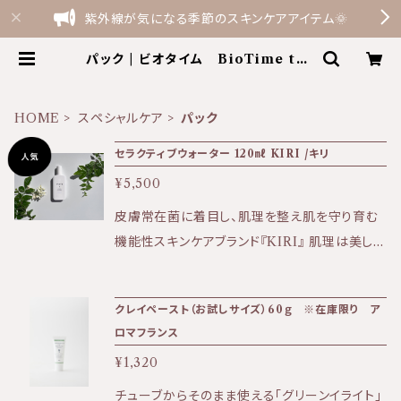
紫外線が気になる季節のスキンケアアイテム🌞
パック | ビオタイム BioTime the
shop by Terme Felice
HOME
スペシャルケア
パック
セラクティブウォーター 120㎖ KIRI /キリ
¥5,500
皮膚常在菌に着目し、肌理を整え肌を守り育む
機能性スキンケアブランド『KIRI』 肌理は美しく
健やかな肌の原点です。 【商品のお届け方法に
ついて】 送料全国一律500円（ゆうパケットの
クレイペースト（お試しサイズ）60ｇ ※在庫限り ア
み） セラクティブウォーター1本〜3本でご注文
ロマフランス
の場合はポスト投函でのお届けです。 日時指定
¥1,320
をご希望の場合は宅配となるため別途追加で送
料を頂戴しております。 商品購入時にオプション
チューブからそのまま使える「グリーンイライト」