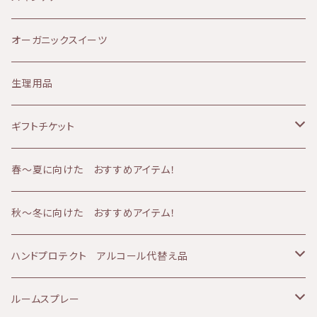
Provida（プロヴィダ）
赤み肌
マタニティケア
20代
クレンジング
オーガニックスイーツ
ミルククレンジング
華布
ニキビ肌
シャンプー
30代
化粧水
生理用品
山燕庵
くすみ肌
シャワーアイテム
40代
オイル
ギフトチケット
AMBESSA & CO（アンベッサアンドコー）
アトピー肌
メンズケア
50代
バーム
フェイシャルコース
春〜夏に向けた おすすめアイテム！
60分コース
yuica（ユイカ）
エイジング肌
冷え
60代
クリーム
ボディコース
秋～冬に向けた おすすめアイテム！
90分コース
60分コース
sisiFILLE （シシフィーユ）
日焼け肌
ベビーアイテム
美容液
ボディ＆フェイシャルコース
ハンドプロテクト アルコール代替え品
120分コース
90分コース
Aroma France（アロマフランス）
美白、シミ
エッセンシャルオイル
乳液
テルメ・アクア 1リットル
ルームスプレー