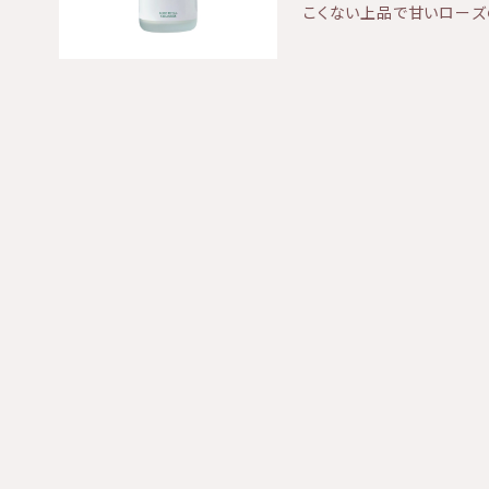
こくない上品で甘いローズ
用を中止し、皮膚科専門医などにご相
をしながらクレンジングしてくれます。 敏感肌・乾
日光を避け、乳幼児の手の届
で希釈してご利用ください ★効果：クレンジング（こちら1本のみで洗顔
から半年以内を目安にお使いください。 天然
可）、保湿 ★香り：優しい
候、収穫時期により色や香
ルクタイプ 【成分について】製造元における処方変更 のため、パラベン
を使用しない新処方に変更
色、香り、テクス チャー等は従
分〕 水、トリ(カプリル酸/カプリン酸)グリセリル、オレイン酸デシル、グリ
セリン、セ テアリルアルコ
EG-150、ダイズ 油脂
ォリアバラ花エキス、ラベン
マスクバラ花油、エチルヘ