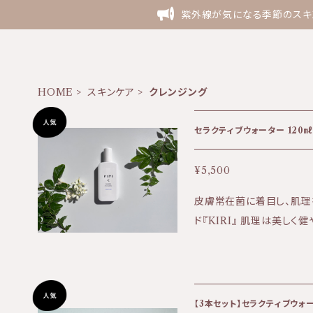
紫外線が気になる季節のスキン
HOME
スキンケア
クレンジング
セラクティブウォーター 120㎖ 
¥5,500
皮膚常在菌に着目し、肌理
ド『KIRI』 肌理は美しく健やかな肌の
ついて】 送料全国一律50
ー1本〜3本でご注文の場
ご希望の場合は宅配となる
商品購入時にオプションと
【3本セット】セラクティブウォータ