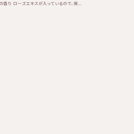
の香り ローズエキスが入っているので、保湿
談ください。 ■高温多湿や直射
燥肌・普通肌 ※お水
かない場所で保管してください。 ■開封
成分配合のため雨量や天
ローズの香り ★テクスチャー：なめらかなミ
りに違いがあります。
となりました。なお、製品の外観、効能効果、
来のものと変わりありません。 〔新全成
ール、ステ アリン酸グリセリル、ステアリン酸P
肪酸、変性アルコール、キサンタンガム、センチフ
ダ ー花エキス、ローマカミツレ花エキス、ダ
キシルグリセリン、