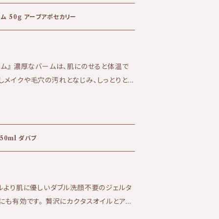
香り:ほとんど香りなし ★テクスチャー:な
ゴジネクタークレンジングバーム 50ｇ アーブアポセカリー
アーモンド油、レシチン、ポリソルベート80、
ノール、トウキンセンカ花エキス、セイヨウノ
エキス、オレアミドＤＥＡ、セイヨウサンザシ
ーム』 濃厚なバームは、肌にのせると体温で
ー油、スギナエキス、メリッサ葉油、セージエ
しメイクや毛穴の汚れとなじみ、しっとりと
ス、ワレモコウエキス、ガリカバラ花油、ロー
うるおいを損なわず、内側からふっくら輝いた
サエキス、セイヨウオトギリソウエキス、サフ
せ洗い流すと、べたつきが残らずすっきりとし
キス、サンシキスミレエキス、タイム油、銀、金
料のみを使用した植物性化粧品です。 ・ソル
重ねた大人の肌へおすすめ。
、合成保存料、 合成着色料、合成香料を
50ml ダバブ
。 ・ソルーナで使用しているエタノールはブ
で使用しているフェネチルアルコールはバラ
料となる植物は、イタリアアルプスにある自
イルより肌に優しいダブル洗顔不要のジェルタ
点に基づき、完全監視のもとでオーガニック
にも有効です。 贅沢にカクタスオイルとアル
います。 また、アルプスに自生する薬草を、
を感じながらも古い皮脂やメイクを柔らかく