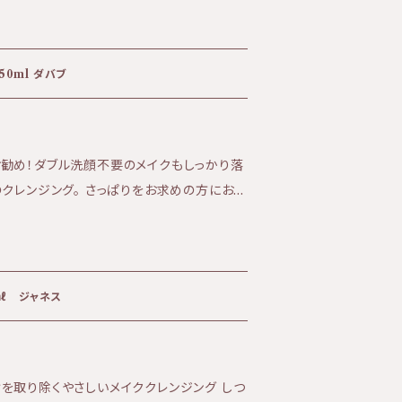
しています。 ・ソルーナは、原料においても
の動物実験を行っておりません。
しくマッサージ、その後ぬるま湯で洗い流して
フタイプの化粧品にも有効です。 ・ご使用
50ml ダバブ
い場合は、直ちにご使用をお控えください。
ゆみ、刺激、色抜け（白斑等）や黒ずみなど異
用を中止し、皮膚科専門医などにご相談く
勧め！ダブル洗顔不要のメイクもしっかり落
射日光を避け、乳幼児の手の届かない場所で
のクレンジング。 さっぱりをお求めの方にお勧
みのかたにも有効です。 贅沢にカクタスオイ
--
エクステをされているかた 天然成分配
----------------------------------------
時期により色や香りに違いがあります。
------- ご使用方法 ■１～２プッシュ程度、適量を優
0㎖ ジャネス
ま湯で洗い流してください。 ■ウォータープ
注意 ■お肌に合わな
控えください。 ■使用中、赤み、はれ、かゆ
を取り除くやさしいメイククレンジング しつ
）や黒ずみなど異常があらわれた場合はご使