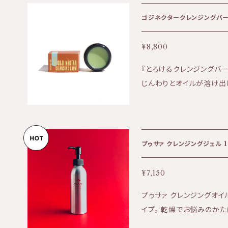
汚れなどのクレンジング ★
めらかなミルクタイプ 〈全成分〉 水、ヘーゼルナッツ油、エタノール、マ
ロニエエキス、グリセリン、
アルギン酸Ｎａ、イソプロパ
¥8,800
コギリソウエキス、カミツレ
『とろけるクレンジングバ
エキス、ダイズ油、ラベンダ
じんわりとオイルが溶け出
キス、モミジバキセワタエキ
洗い流してくれる。 肌の
ズマリーエキス、ハゴロモグ
肌に。 少量の水で乳化さ
ランエキス、オドリコソウエ
た洗い上がりです。 保湿クリーム（バーム）としてもご使用いただけま
・ソルーナは天然由来の原
す。 敏感〜乾燥、年齢を
ーナは、石油系の合成物質
プゥサァ クレンジングジェル 1
含まない、 無添加製品です
ドウ由来です。 ・ソルーナ
¥7,150
由来です。 ・ソルーナの原
プゥサァ クレンジングオ
社農園にて、 環境学的視
イプ。 乾燥でお悩みのかた
(無農薬、有機)栽培されて
ガンオイルを配合で保湿力