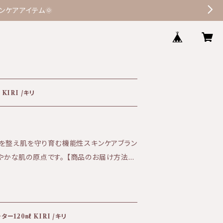
ケアアイテム🌞
KIRI /キリ
を整え肌を守り育む機能性スキンケアブラン
原点です。 【商品のお届け方法に
0円（ゆうパケットのみ） セラクティブウォータ
合はポスト投函でのお届けです。 日時指定を
ため別途追加で送料を頂戴しております。
して選択ください。 ※3本まではゆうパケット
ー120㎖ KIRI /キリ