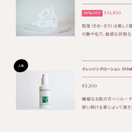
でポスト投函発送の為、商
ます。 KIRI公式ホームページはこちら⇩ https://kiri-skin-japan.j
¥14,850
10%OFF
p/ 定期便や3本セットはこちら⇩ https://biotime.thebase.in/cate
肌理（きめ・きり）は美し
gories/4002042
の艶や毛穴、敏感な状態な
常在菌に着目し、肌を守り育む
品のお届け方法について】
日時指定をご希望の場合
おります。 商品購入時にオ
クレンジングローション 100
は発送のお知らせからお届けまで
ちら⇩ https://biotime.the
¥5,500
式ホームページはこちら⇩ https
繊細なお肌の方へソルーナ
使い続ける事によって透き通
ククレンジングですが、サ
されない方やナチュラルメイクの方に