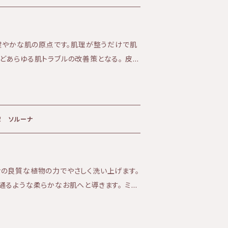
品の発送からお届けまで4日〜1週間を要し
く健やかな肌の原点です。肌理が整うだけで肌
どあらゆる肌トラブルの改善策となる。 皮膚
機能性スキンケアブランド『KIRI』 【商
 こちらの商品はポスト投函でのお届けです。
は宅配となるため別途追加で送料を頂戴して
プションとして選択ください。 ※ポスト投函
㎖ ソルーナ
4日〜1週間を要します。 定期便はこ
base.in/categories/4002042 KIRI公
://kiri-skin-japan.jp/
の良質な植物の力でやさしく洗い上げます。
るような柔らかなお肌へと導きます。 ミル
ッパリとした使い心地です。 日頃からお化粧を
オススメです。 ★効果:保湿、皮脂