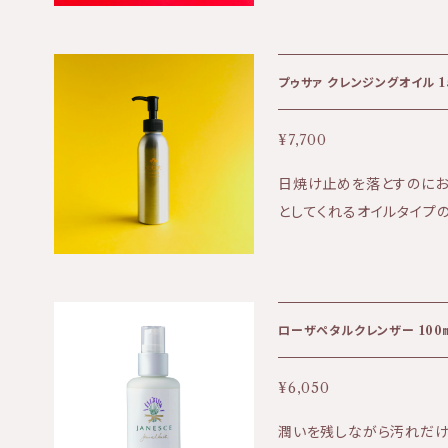
環境的な配慮のもとで収穫
捉えます。 香り:ほんのりフランキンセンスの香り ご使用方法 ■１～
最終製品においても、一切
２プッシュ程度、適量を優
ください。 ■ウォータープルー
プゥサァ クレンジングオイル 1
上の注意 ■お肌に合わな
■使用中、赤み、はれ、か
¥7,700
常があらわれた場合はご使
日焼け止めを落とすのにお
ださい。 ■高温多湿や直
としてくれるオイルタイプ
保管してください。 ■開封から半年以内を目安にお使いください。 ☆こ
め！男女問わず脂性でお悩
んなかたにおススメです。 ・センシティブなお肌のかた ・洗顔時の摩擦
ルとアルガンオイルを配合。 香り:ほんのりフランキンセンスの香り --
や乾燥にお悩みのかた ・まつげ
-------------------------
合のため雨量や天候、収穫
-----------------
ローザペタルクレンザー 10
しくマッサージ、その後ぬる
ルーフタイプの化粧品にも有効です。 ご使用上の
¥6,050
い場合は、直ちにご使用をお
潤いを残しながら汚れだけ
み、刺激、色抜け（白斑等