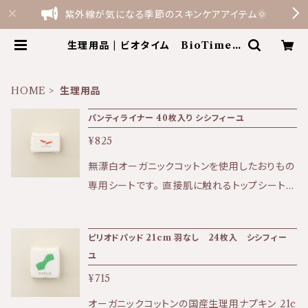
紫外線が気になる季節のスキンケアアイテム🌞
生理用品 | ビオタイム BioTime t
he shop by Terme Felice
HOME
生理用品
パンティライナー 40枚入り シシフィーユ
¥825
無漂白オーガニックコットンを使用したおりもの
専用シートです。 直接肌に触れるトップシートは
自社で輸入したフェアトレードのオーガニックコ
ットン100%、吸収体には植物由来のパルプを使
ピリオドパッド 21cm 羽なし 24枚入 シシフィー
用。 日本国内（香川県）で製造しています。 パッ
ユ
ケージフィルムの80％は植物由来の原料を使
¥715
用。75%がサトウキビの残さ由来のポリエチレ
ン、5%が卵殻でできています。フィルムへの印刷
オーガニックコットンの国産生理用ナプキン 21c