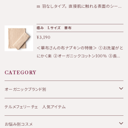
には、植物原料を10％以上配合したボタニカル
m 羽なしタイプ。 直接肌に触れる表面のシート
インクを使用しています。
は、オーガニックコットン100%です。 吸収体は
植物からできたパルプのみで、石油由来の高分
極み Lサイズ 華布
子吸収体使用を使用しないノンポリマーのナプ
¥3,190
キンです。 日本の香川県にある協力工場でつく
っています。 日本で生理用品として販売するに
＜華布さんの布ナプキンの特徴＞ ①お洗濯がと
は、表面が白色でないといけないと法律で定め
にかく楽 ②オーガニックコットン100％ ③長方
られています。 シシフィーユのナプキンの表面シ
形のシンプルな形 【約２８ｃｍ×約２４ｃｍ】 ※
ートの漂白では、塩素系漂白よりも圧倒的に環
伸縮性のある生地のため、若干の誤差がある場
CATEGORY
境負荷が低く、肌にやさしい酸素系漂白を採用
合がございます。 総ワッフル織で通気性抜
しています。 パッケージフィルムの75％は、さと
群。 たっぷり空気を含んでふわふわ暖かい。 多
オーガニックブランド別
うきびから砂糖を作るときに通常廃棄される廃
い日でも安心のLサイズ。
蜜糖を原料にしたものです。フィルムの印刷には
JANESCE（ジャネス）
テルメフェリーチェ 人気アイテム
ボタニカルインクを使用しています。
ATHANOR（アタノール）
お悩み別コスメ