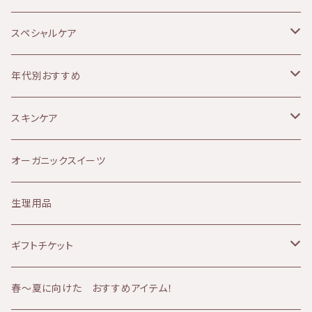
Soluna（ソルーナ）
乾燥肌
スペシャルケア
MOON PEACH（ムーンピーチ）
オイリー肌
ボディケア
年代別おすすめ
アルガンオイル
敏感肌
リップケア
10代
スキンケア
Provida（プロヴィダ）
赤み肌
マタニティケア
20代
クレンジング
オーガニックスイーツ
ミルククレンジング
華布
ニキビ肌
シャンプー
30代
化粧水
生理用品
山燕庵
くすみ肌
シャワーアイテム
40代
オイル
ギフトチケット
AMBESSA & CO（アンベッサアンドコー）
アトピー肌
メンズケア
50代
バーム
フェイシャルコース
春〜夏に向けた おすすめアイテム！