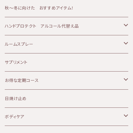
60分コース
yuica（ユイカ）
エイジング肌
冷え
60代
クリーム
ボディコース
秋～冬に向けた おすすめアイテム！
90分コース
60分コース
sisiFILLE （シシフィーユ）
日焼け肌
ベビーアイテム
美容液
ボディ＆フェイシャルコース
ハンドプロテクト アルコール代替え品
120分コース
90分コース
Aroma France（アロマフランス）
美白、シミ
エッセンシャルオイル
乳液
テルメ・アクア 1リットル
ルームスプレー
120分コース
HEMP FOREST（ヘンプフォレスト）
しわ、ハリ、たるみ
ファンデーション
アイクリーム
テルメ・アクア 80ミリ
マスクスプレー
サプリメント
le sens (ルサンス）
痒み
ヘアケア
パック
テルメ・アクア ハンドケアジェル
お得な定期コース
NATURALCOSMO(ナチュラルコスモ）
デトックス
ヘルスケア
フラワーウォーター
KIRI
日焼け止め
6ヶ月コース
HERBIVORE(ハービボア）
毛穴、ザラつき
パック
フェイスパウダー
ボディケア