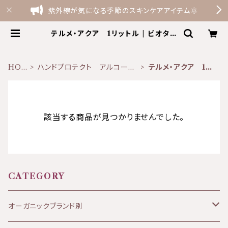
紫外線が気になる季節のスキンケアアイテム🌞
テルメ・アクア 1リットル | ビオタイ
ム BioTime the shop by Te
rme Felice
HO
ハンドプロテクト アルコール
テルメ・アクア 1リ
ME
代替え品
ットル
該当する商品が見つかりませんでした。
CATEGORY
オーガニックブランド別