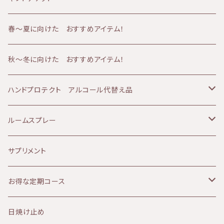
AMBESSA & CO（アンベッサアンドコー）
アトピー肌
メンズケア
50代
バーム
フェイシャルコース
春〜夏に向けた おすすめアイテム！
60分コース
yuica（ユイカ）
エイジング肌
冷え
60代
クリーム
ボディコース
秋～冬に向けた おすすめアイテム！
90分コース
60分コース
sisiFILLE （シシフィーユ）
日焼け肌
ベビーアイテム
美容液
ボディ＆フェイシャルコース
ハンドプロテクト アルコール代替え品
120分コース
90分コース
Aroma France（アロマフランス）
美白、シミ
エッセンシャルオイル
乳液
テルメ・アクア 1リットル
ルームスプレー
120分コース
HEMP FOREST（ヘンプフォレスト）
しわ、ハリ、たるみ
ファンデーション
アイクリーム
テルメ・アクア 80ミリ
マスクスプレー
サプリメント
le sens (ルサンス）
痒み
ヘアケア
パック
テルメ・アクア ハンドケアジェル
お得な定期コース
NATURALCOSMO(ナチュラルコスモ）
デトックス
ヘルスケア
フラワーウォーター
KIRI
日焼け止め