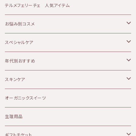
JANESCE（ジャネス）
テルメフェリーチェ 人気アイテム
ATHANOR（アタノール）
お悩み別コスメ
Soluna（ソルーナ）
乾燥肌
スペシャルケア
MOON PEACH（ムーンピーチ）
オイリー肌
ボディケア
年代別おすすめ
アルガンオイル
敏感肌
リップケア
10代
スキンケア
Provida（プロヴィダ）
赤み肌
マタニティケア
20代
クレンジング
オーガニックスイーツ
ミルククレンジング
華布
ニキビ肌
シャンプー
30代
化粧水
生理用品
山燕庵
くすみ肌
シャワーアイテム
40代
オイル
ギフトチケット