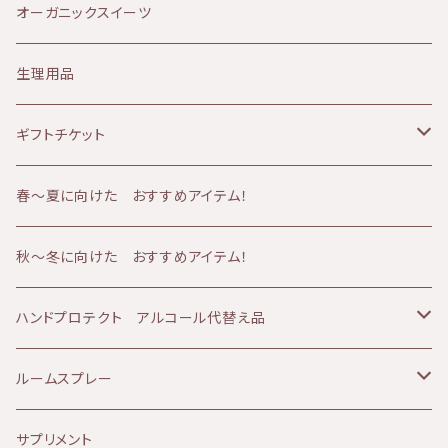
Provida（プロヴィダ）
赤み肌
マタニティケア
20代
クレンジング
オーガニックスイーツ
ミルククレンジング
華布
ニキビ肌
シャンプー
30代
化粧水
生理用品
山燕庵
くすみ肌
シャワーアイテム
40代
オイル
ギフトチケット
AMBESSA & CO（アンベッサアンドコー）
アトピー肌
メンズケア
50代
バーム
フェイシャルコース
春〜夏に向けた おすすめアイテム！
60分コース
yuica（ユイカ）
エイジング肌
冷え
60代
クリーム
ボディコース
秋～冬に向けた おすすめアイテム！
90分コース
60分コース
sisiFILLE （シシフィーユ）
日焼け肌
ベビーアイテム
美容液
ボディ＆フェイシャルコース
ハンドプロテクト アルコール代替え品
120分コース
90分コース
Aroma France（アロマフランス）
美白、シミ
エッセンシャルオイル
乳液
テルメ・アクア 1リットル
ルームスプレー
120分コース
HEMP FOREST（ヘンプフォレスト）
しわ、ハリ、たるみ
ファンデーション
アイクリーム
テルメ・アクア 80ミリ
マスクスプレー
サプリメント