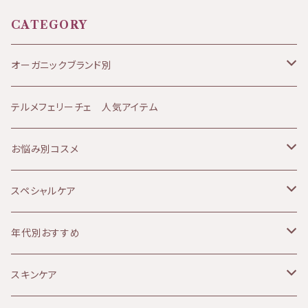
CATEGORY
オーガニックブランド別
JANESCE（ジャネス）
テルメフェリーチェ 人気アイテム
ATHANOR（アタノール）
お悩み別コスメ
Soluna（ソルーナ）
乾燥肌
スペシャルケア
MOON PEACH（ムーンピーチ）
オイリー肌
ボディケア
年代別おすすめ
アルガンオイル
敏感肌
リップケア
10代
スキンケア