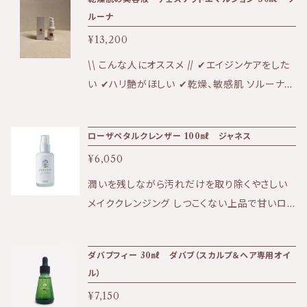
Ｎａ、カミツレエキス、セイヨウオトギリソウエキ
果:ふっくらとしたハリ、弾力 ★香り:優雅なダマ
ルーナ
ス、ガリカバラ花油、アイブライトエキス、ウイキョ
スクローズの香り ★テクスチャー：みずみずし
¥13,200
ウエキス、クマツヅラ油、ローズマリーエキス、サ
いジェルタイプ 水、エタノール、グリセリン、アル
フランエキス、金 ・ソルーナは天然由来の原料の
ギン酸Ｎａ、セイヨウサンザシエキス、ワレモコウ
\\ こんな人にオススメ // ✔︎エイジンケアをした
みを使用した植物性化粧品です。 ・ソルーナは、
エキス、モミジバキセワタエキス、メリッサエキ
い ✔︎ハリ艶がほしい ✔︎乾燥、敏感肌 ソルーナ農
石油系の合成物質、合成保存料、合成着色料、
ス、セイヨウオトギリソウエキス、ガリカバラ花エ
園で採れた栗とクルミオイルを配合した美容液
合成香料を含まない、無添加製品です。 ・ソル
キス、ローズマリーエキス、サフランエキス、セー
効果も兼ね備えた乳液。 栗のエキスが肌の水分
ーナで使用しているエタノールはブドウ由来で
ローザペタルクレンザー 100㎖ ジャネス
ジ葉エキス、スギナエキス、ハゴロモグサエキス、
を維持し、肌にハリを与えます。とても濃厚なの
す。 ・ソルーナで使用しているフェネチルアルコ
オドリコソウエキス、サンシキスミレエキス、金、
¥6,050
で、 乾燥肌の人も物足りなさを感じることなくお
ールはバラ由来です。 ・ソルーナの原料となる植
銀、香料* *香料は天然の精油のみを使用してい
使いいただけます。 年齢を感じさせない肌作り
潤いを残しながら汚れだけを取り除くやさしい
物は、イタリアアルプスにある自社農園にて、
ます。（ダマスクローズ）
をサポートしてくれる乳液です。 -` 香り '- クルミ
メイククレンジング しつこくない上品で甘いロ
環境学的視点に基づき、完全監視のもとでオー
と栗のほんのり甘い香り 【使い方】洗顔後化粧
ーズの香り ローズエキスが入っているので、保
ガニック(無農薬、有機)栽培されています。 ま
水、（オイルや美容液）をつけた後に１プッシュ顔
湿をしながらクレンジングしてくれます。 敏感
た、アルプスに自生する薬草を、環境的な配慮の
ダバブフィー 30㎖ ダバブ（スカルプ＆ヘア専用オイ
に馴染ませてください。 【成分】 水、ペルシアグ
肌・乾燥肌・普通肌 ※お水で希釈してご利用く
もとで収穫しています。 ・ソルーナは、原料にお
ル）
ルミ種子油、エタノール、ヨーロッパグリ種子エ
ださい ★効果：クレンジング（こちら1本のみで
いても最終製品においても、一切の動物実験を
キス、グリセリン、水添レシチン、アルギン酸Na、
¥7,150
洗顔可）、保湿 ★香り：優しいローズの香り ★