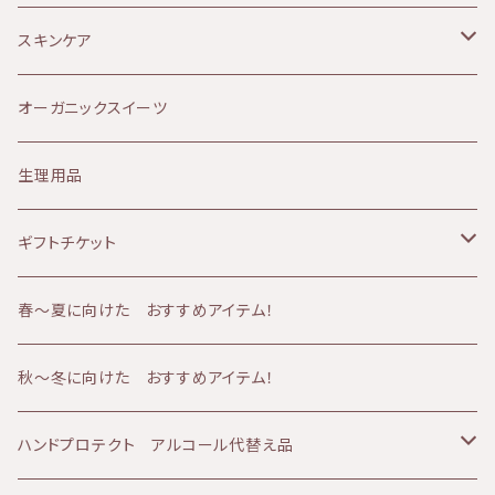
アルガンオイル
敏感肌
リップケア
10代
スキンケア
Provida（プロヴィダ）
赤み肌
マタニティケア
20代
クレンジング
オーガニックスイーツ
ミルククレンジング
華布
ニキビ肌
シャンプー
30代
化粧水
生理用品
山燕庵
くすみ肌
シャワーアイテム
40代
オイル
ギフトチケット
AMBESSA & CO（アンベッサアンドコー）
アトピー肌
メンズケア
50代
バーム
フェイシャルコース
春〜夏に向けた おすすめアイテム！
60分コース
yuica（ユイカ）
エイジング肌
冷え
60代
クリーム
ボディコース
秋～冬に向けた おすすめアイテム！
90分コース
60分コース
sisiFILLE （シシフィーユ）
日焼け肌
ベビーアイテム
美容液
ボディ＆フェイシャルコース
ハンドプロテクト アルコール代替え品