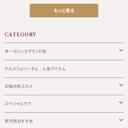
【商品のお届け方法について】 ポスト投函でのお
方 免疫力を高めたい方 ストレスの溜まりやすい
・ソルーナで使用しているフェネチルアルコール
物性化粧品です。 ・ソルーナは、石油系の合成物
届けとなります。 日時指定できないためご希望
方 ビタミンCは抗酸化やコラゲーンを作るため
もっと見る
はバラ由来です。 ・ソルーナの原料となる植物
質、合成保存料、合成着色料、 合成香料を含
の方はお問い合わせくださいませ。 ※その場合
に欠かせない栄養素です。 ハリのある肌を保ち
は、イタリアアルプスにある自社農園にて、 環
まない、無添加製品です。 ・ソルーナで使用して
は別途送料が発生します。 KIRI公式ホームペ
たい方やエイジングの気になる方にもオススメ
境学的視点に基づき、完全監視のもとでオーガ
いるエタノールはブドウ由来です。 ・ソルーナで
ージはこちら⇩ https://kiri-skin-japan.jp/
です。 メイムのマルチビタミン＆ミネラルは、天然
CATEGORY
ニック(無農薬、有機)栽培されています。 ま
使用しているフェネチルアルコールはバラ由来
単品や3本セットはこちら⇩ https://biotime.t
素材から抽出された14種類のビタミンと11種類
た、アルプスに自生する薬草を、環境的な配慮の
です。 ・ソルーナの原料となる植物は、イタリアア
hebase.in/categories/4002042
のミネラルをバランスよく配合した栄養補助食品
オーガニックブランド別
もとで収穫しています。 ・ソルーナは、原料にお
ルプスにある自社農園にて、 環境学的視点に
です。 日常の食事からは摂取しづらい栄養素を
いても最終製品においても、一切の動物実験を
基づき、完全監視のもとでオーガニック(無農薬、
手軽に補給できます。 ※着色料、保存料不使用
JANESCE（ジャネス）
テルメフェリーチェ 人気アイテム
行っておりません。
有機)栽培されています。 また、アルプスに自
生する薬草を、環境的な配慮のもとで収穫して
ATHANOR（アタノール）
お悩み別コスメ
います。 ・ソルーナは、原料においても最終製品
においても、一切の動物実験を行っておりませ
ん。
Soluna（ソルーナ）
乾燥肌
スペシャルケア
MOON PEACH（ムーンピーチ）
オイリー肌
ボディケア
年代別おすすめ