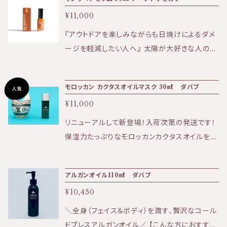
して毎日使用することが必要です。 日焼け止め
冬の乾燥対策に、皮膚トラブルやによるかゆみ、
が苦手な方でも安心してご使用頂けます。 （生
¥11,000
傷の保護に、と1年中活躍。 パッションフルーツや
活紫外線での使用をお勧め致します） 【リニュー
ラズベリーのフルーティな香り。
『アウトドアを楽しみながらも日焼けによるダメ
アルポイント】 ・プラスチック容器から環境に配
ージを軽減したい人へ』 太陽が大好きな人のた
慮したガラス容器に変更。 プッシュ式でボディに
めのフェイスオイル。 紫外線ダメージを受けた
も使いやすくなりました。 ・パラベンフリーとなっ
肌を再生修復し、シミや炎症を抑え色むらのな
て、さらにお肌に優しく、 生後6か月以上の赤ち
モロッカン カクタスオイルマスク 30㎖ ダバブ
い透明感のある肌に整えます。 ラズベリーシー
ゃんからご使用いただけます。 ★効果:紫外線予
¥11,000
ドエキスは天然の紫外線防止効果もあると言わ
防、シミ予防、保湿など ★香り:ほのかに香るく
れており、紫外線を浴びる前の使用もおすすめ
リニューアルして新登場！入荷次第の発送です！
せのないナチュラルな香り ★テクスチャー:やや
です。 アリゾナの農場で手作業でコールドプレス
保湿力たっぷりなモロッカンカクタスオイルを、
トロッとした液状。薄める事でサラッとした使い
されたオーガニックホホバオイルに、ラズベリー
贅沢に配合したクリームタイプのマスク。 ★無添
心地 ＜全成分＞ 水、シア脂、ゴマ油、ニンジン
シードエキス、パッションフルーツオイルなどを
加の原料を使用、肌が繊細な方にもご使用いた
根エキス、グリセリン、エタノール、セテアレス－
アルガンオイル110㎖ ダバブ
加えた浸透性の高い軽やかなスキンケアオイル
だけます ★ツンと上向き、はじけるような肌を
２０、レシチン、アロエベラ葉エキス、トウキンセ
です。 【使用方法】 化粧水の後に使用いただくこ
¥10,450
実感いただけます。 ★アイクリームとしてもお使
ンカ花エキス、サンシキスミレエキス、ヘリクリス
とでより潤いあるお肌へ仕上げます。 日中の塗
い頂けます。 オイルの実力を最大限に発揮でき
＼全身（フェイス＆ボディ）を潤す、贅沢なコール
ムイタリクムエキス、ラベンダー花エキス、バクホ
り直しにもご使用いただけます。 【全成分】 ホホ
るよう、何度も開発テストを行い誕生した、天然
ドプレスアルガンオイル／ 【こんな方におすす