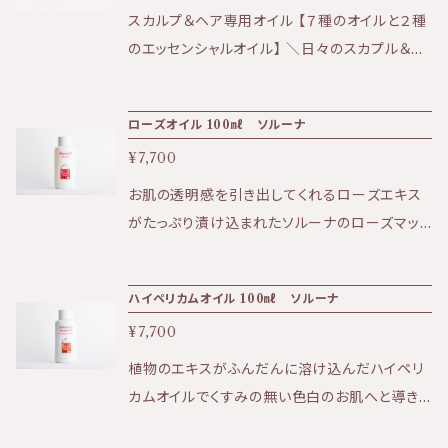
行っておりません。
セイヨウサンザシエキス、モミジバキセワタエキ
テクスチャー：なめらかなミルクタイプ 【成分に
スカルプ＆ヘア専用オイル 【７種のオイルと２種
ス、メリッサエキス、ワレモコウエキス、セイヨウ
ついて】製造元における処方変更 のため、パラ
のエッセンシャルオイル】 ＼日々のスカプル＆ヘ
オトギリソウエキス、ガリカバラ花エキス、ローズ
ベンを使用しない新処方に変更となりました。な
アケアをサポートする贅沢なオイルの誕生／ 頭
マリーエキス、サフランエキス、アルテア根エキ
お、製品の外観、効能効果、色、香り、テクス チャ
皮の乾燥や赤み、こわばり、等のお悩みにおすす
ス、ハチミツ、スクレロチウムガム、ソルビン酸、
ローズオイル 100㎖ ソルーナ
ー等は従来のものと変わりありません。 〔新全
め！ 潤いを与え、毛根への栄養／髪質を整えま
グルコース、乳酸桿菌、ココヤシ果実エキス、ラ
成分〕 水、トリ(カプリル酸/カプリン酸)グリセリ
¥7,700
す。 眉毛のケアにもおすすめです！ ★軽いテク
クトペルオキシターゼ、グルコースオキシター
ル、オレイン酸デシル、グリセリン、セ テアリルア
スチャーで安らぐ柑橘系の香り。 【全成分】 アル
お肌の透明感を引き出してくれるローズエキス
ゼ、金、香料
ルコール、ステ アリン酸グリセリル、ステアリン酸
ガンオイル・ゴマオイル・亜麻仁オイル・ホホバオ
がたっぷり漬け込まれたソルーナのローズマッ
PEG-150、ダイズ 油脂肪酸、変性アルコール、
イル・スイートアーモンドオイル・オリーブオイ
サージオイル 美白効果にも期待できます。 香り
キサンタンガム、センチフォリアバラ花エキス、ラ
ル・ニゲラオイル・スイートオレンジ精油・タイム
も華やかで使い心地も滑らかです。 ★効果:美
ベンダ ー花エキス、ローマカミツレ花エキス、ダ
ハイペリカムオイル 100㎖ ソルーナ
精油 １００％天然成分のため雨量や天候、収穫
白、アンチエイジング、ハリなど ★香り:華やかな
マスクバラ花油、エチルヘキシルグリセリン、
時期により色や香りに違いがでます。時に発生す
¥7,700
ダマスクローズの香り ★テクスチャー:軽く吸収
る沈殿反応は自然現象です。それによる品質の
性がありさらりとした使用感 〈全成分〉 アーモ
植物のエキスがふんだんに溶け込んだハイペリ
変化はありません。 【使用方法】 ①洗い流さな
ンド油、ガリカバラ花エキス、香料（天然の精油の
カムオイルでくすみの無い色白のお肌へと導き
い使用 ■３～５滴を手に取り頭皮及び髪全体
み使用：ダマスクローズ）
ます。 肌の代謝も上げてくれます。 ★効果:くす
に、指の腹で優しく揉み込んでください。 乾燥し