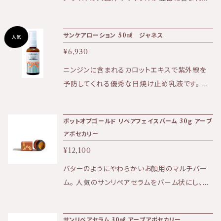
として選択ください。 ※3本まではゆうパケット
いるのが他のサボテンオイルとの違い。 ・エイジ
でポスト投函発送の為、商品の発送からお届け
ング ・傷の修復 ・紫外線に強い肌 に最適なオイ
サンケアローション 50㎖ ジャネス
まで4日〜1週間を要します。 KIRI公式ホームペ
ルです。 乾いた大地に水がしみ込むようにお肌
ージはこちら⇩ https://kiri-skin-japan.jp/
¥6,930
に浸透し、 オイルの成分が水分を抱え込み、しっ
定期便や3本セットはこちら⇩ https://biotim
とりお肌になじんでいきます。 【成分】オプンチア
ニンジンに含まれるカロットエキスで紫外線を
e.thebase.in/categories/4002042
フィクスインジカ種子オイル 100％
予防してくれる優秀な日焼け止め乳液です。 一
般的に日焼け防腐剤として使用されている成分
を用いたものではありません。 肌に浸透した植
ポットオブゴールド リペアフェイスバーム 30ｇ アーブ
物成分が紫外線がメラノサイトに届く前に吸収
アポセカリー
し排泄してしまうのです。 《使用方法》 スキンケ
¥12,100
アの一番最後に、よく振ったサンケアローション
を1プッシュ手に取り 化粧水で薄め、肌に伸ばし
バターのようにやわらかいお顔用のマルチバー
ていきます。 ・サンケアローションの効果が期待
ム。 人気のサンリペアセラムをバーム状にし、肌
できるまでに7日間は連続して 使うことが必要
の保湿、保護力をさらに高めたフェイスバーム。
です。 その後、効果を維持するために、年間を通
太陽を浴びすぎて脱水状態の肌の集中補修に、
サンリペアセラム 30㎖ アーブアポセカリー