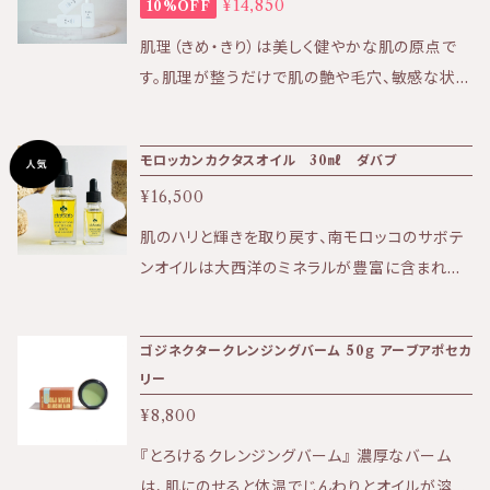
¥14,850
10%OFF
洗顔後の使用で肌がもっちりとします。 ★効果:
CARYは、植物の治癒力を日々のお手入れ（美
だけます。 ■首や二の腕、ふくらはぎ、ひじやひざ
保湿、美白、透明感、シミ、エイジングケアなど
容や身だしなみの儀式）に取り入れ、環境への影
肌理（きめ・きり）は美しく健やかな肌の原点で
の乾燥しやすい部分には、より重点的に包み込
★香り:優しいローズの自然な香り ★テクスチャ
響を考慮しながら、ひとりひとりを自分自身の自
す。肌理が整うだけで肌の艶や毛穴、敏感な状態
むように。 【使用上の注意】 ■お肌に合わない
ー:みずみずしいローションタイプ 【成分】ガリカ
然の美しさに再び結びつけるというビジョンへと
などあらゆる肌トラブルの改善策となる。 皮膚
場合は、直ちにご使用をお止めください。 ■高温
バラ花水、ガリカバラ花油、フェネチルアルコール
花開きました。 サクラメントのスタジオでは、レ
常在菌に着目し、肌を守り育む機能性スキンケ
多湿ではない場所に保管してください。 ■開封
・ソルーナは天然由来の原料のみを使用した植
モロッカンカクタスオイル 30㎖ ダバブ
イナを含む女性 3 人の小さなチームが自分たち
アブランド『KIRI』 【商品のお届け方法につい
から１２か月以内にお使いください。
物性化粧品です。 ・ソルーナは、石油系の合成物
の手ですべてを製造しています。フェアトレード
¥16,500
て】 こちらの商品はポスト投函でのお届けです。
質、合成保存料、合成着色料、 合成香料を含
やオーガニック、地元産の原料を調達し、それぞ
日時指定をご希望の場合は宅配となるため別途
肌のハリと輝きを取り戻す、南モロッコのサボテ
まない、無添加製品です。 ・ソルーナで使用して
れの製品が使う人の生活を向上させるだけでな
追加で送料を頂戴しております。 商品購入時に
ンオイルは大西洋のミネラルが豊富に含まれて
いるエタノールはブドウ由来です。 ・ソルーナで
く、社会経済的な意識につなげることを大切にし
オプションとして選択ください。 ※ポスト投函は
いるのが他のサボテンオイルとの違い。 ・エイジ
使用しているフェネチルアルコールはバラ由来
ています。すべての製品に誇りを持っており、製
発送のお知らせからお届けまで4日〜1週間を要
ング ・傷の修復 ・紫外線に強い肌 に最適なオイ
です。 ・ソルーナの原料となる植物は、イタリアア
品を通して植物療法への愛を共有できることに
ゴジネクタークレンジングバーム 50ｇ アーブアポセカ
します。 定期便はこちら⇩ https://biotime.th
ルです。 乾いた大地に水がしみ込むようにお肌
ルプスにある自社農園にて、 環境学的視点に
非常に感謝しています。
リー
ebase.in/categories/4002042 KIRI公式ホ
に浸透し、 オイルの成分が水分を抱え込み、しっ
基づき、完全監視のもとでオーガニック(無農薬、
ームページはこちら⇩ https://kiri-skin-japa
¥8,800
とりお肌になじんでいきます。 【成分】 オプンチ
有機)栽培されています。 また、アルプスに自
n.jp/
アフィクスインジカ種子オイル１００％
『とろけるクレンジングバーム』 濃厚なバーム
生する薬草を、環境的な配慮のもとで収穫して
は、肌にのせると体温でじんわりとオイルが溶け