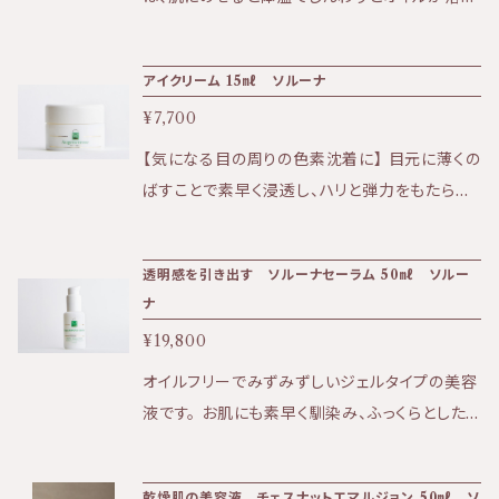
います。 ・ソルーナは、原料においても最終製品
出しメイクや毛穴の汚れとなじみ、しっとりと洗
においても、一切の動物実験を行っておりませ
い流してくれる。 肌のうるおいを損なわず、内側
ん。
アイクリーム 15㎖ ソルーナ
からふっくら輝いた肌に。 少量の水で乳化させ洗
¥7,700
い流すと、べたつきが残らずすっきりとした洗い
上がりです。 保湿クリーム（バーム）としてもご使
【気になる目の周りの色素沈着に】 目元に薄くの
用いただけます。 敏感〜乾燥、年齢を重ねた大
ばすことで素早く浸透し、ハリと弾力をもたらし
人の肌へおすすめ。
ます。 ７種類の薬草をブレンドしたエキスは、シ
ワ・クマ・色素沈着・クスミ・むくみなどに効果的
透明感を引き出す ソルーナセーラム 50㎖ ソルー
です。 またハーブの効果で、本来のアイクリーム
ナ
の効果だけでなく、 パソコンによる目の疲れ等
¥19,800
にも癒してくれます。 ★効果:保湿、ハリ、弾力、ク
マ、シワ、くすみ、目疲れなど ★香り:くせのない
オイルフリーでみずみずしいジェルタイプの美容
爽やかな香り ★テクスチャー:みずみずしくきめ
液です。 お肌にも素早く馴染み、ふっくらとした
細かいクリーム 〈全成分〉 水、アーモンド油、グ
ハリと弾力を与えます。 また、お肌を柔らかく整
リセリン、エタノール、水添レシチン、アルギン酸
えるので、次のお手入れの効果を高めます。 ★効
乾燥肌の美容液 チェスナットエマルジョン 50㎖ ソ