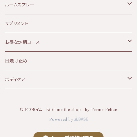
120分コース
90分コース
Aroma France（アロマフランス）
美白、シミ
エッセンシャルオイル
乳液
テルメ・アクア 1リットル
ルームスプレー
120分コース
HEMP FOREST（ヘンプフォレスト）
しわ、ハリ、たるみ
ファンデーション
アイクリーム
テルメ・アクア 80ミリ
マスクスプレー
サプリメント
le sens (ルサンス）
痒み
ヘアケア
パック
テルメ・アクア ハンドケアジェル
お得な定期コース
NATURALCOSMO(ナチュラルコスモ）
デトックス
ヘルスケア
フラワーウォーター
KIRI
日焼け止め
6ヶ月コース
HERBIVORE(ハービボア）
毛穴、ザラつき
パック
フェイスパウダー
ボディケア
dabab(ダバブ)
角質ケア
バーム
© ビオタイム BioTime the shop by Terme Felice
KIRI(キリ)
サンケア
オイル
Powered by
セラクティブウォーター
URB APOTHECARY(アーブアポセカリー)
洗顔
ヘアケア