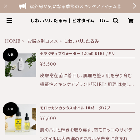
紫外線が気になる季節のスキンケアアイテム🌞
しわ、ハリ、たるみ | ビオタイム Bio
Time the shop by Terme Fe
lice
HOME
お悩み別コスメ
しわ、ハリ、たるみ
セラクティブウォーター 120㎖ KIRI /キリ
¥5,500
皮膚常在菌に着目し、肌理を整え肌を守り育む
機能性スキンケアブランド『KIRI』 肌理は美しく
健やかな肌の原点です。 【商品のお届け方法に
ついて】 送料全国一律500円（ゆうパケットの
モロッカンカクタスオイル 10㎖ ダバブ
み） セラクティブウォーター1本〜3本でご注文
¥6,600
の場合はポスト投函でのお届けです。 日時指定
をご希望の場合は宅配となるため別途追加で送
肌のハリと輝きを取り戻す、南モロッコのサボテ
料を頂戴しております。 商品購入時にオプション
ンオイルは大西洋のミネラルが豊富に含まれて