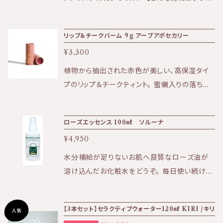
ウシアシトリオドラ葉油、キサンタンガム、フェノ
バ種子油*†[o]、ヒマワリ種子油*、サフラワー油
美容成分を兼ね備えたマスクです。 就寝前、パ
め】 ・お肌の乾燥 ・たるみやセルライトが気にな
キシエタノール、エチルヘキシルグリセリン
*、バオバブ油*、クダモノトケイソウ種子油、ヨー
ール大ほどを手に取り、肌のお手入れの最後に
る ・妊婦さんにもおすすめ ・全身にたっぷり使い
ロッパキイチゴ種子油*、カニナバラ種子油*、ヒ
リップ＆チークバーム 9ｇ アーブアポセカリー
お使いください。 ■顔全体に、美容のふたをする
たい モロッコに自生するアルガンの木。 その種
ポファエラムノイデス果実油*、トウキンセンカエ
よう伸ばして下さい。 こすってしまうと、ポロポ
¥3,300
の中から [ 仁 ] を丁寧に取り出し、鮮度を守る
キス*[e]、ローズマリー葉エキス*、ヘリクリスム
ロとカスが出やすい為優しくお肌へのせて下さ
ために コールドプレス抽出、ろ過 。 【アルガンの
植物から抽出された赤色が美しい、高保湿タイ
イタリクム花／葉／茎油*、クスノキ木油*、トコ
い。 ■直ぐに洗い流さず、夜はつけたまま就寝。
特徴】 厳しい日差しや乾燥地域で育ったアルガ
プのリップ＆チークティント。 蜜蝋入りの落ちに
フェロール and amor *オーガニック原料 †ア
クリームが見えないベールとなり、肌の保湿を促
ンは、お肌に浸透するとそれらから肌を守ってく
くくツヤが抑えめのタイプ。 内側から血色が良く
リゾナ産原料 インフューズドオイル（浸出油）は、
し、ハリとツヤを与えます。 ■朝の洗顔でやさし
れます。乾燥や紫外線ケアにおすすめ。 容量 110
なったような色味をプラスしてくれます。 ヒマワ
ハーブをオイルに漬けて成分を抽出したもので
く洗い流してください。 旧表示指定成分 アル
ローズエッセンス 100㎖ ソルーナ
ml 全成分 アルガンオイル１００％ ※１００%
リ種子油にアルカナの根を漬け込んで抽出した
す。[o]の植物油は、[e]の植物エキスが浸出した
コール、シリコン、酸化防止剤、紫外線防止剤、
天然成分のため雨量や天候、収穫時期によりオ
¥4,950
美しい赤色。 酸化鉄やマイカを使わず、植物その
インフューズドオイルです。 生産国：アメリカ 【U
鉱物系合成界面活性剤、タール色素、合成香料
イルの色や香りに違いがでます。時に発生する沈
ものの色を楽しめます。 外部環境から唇を守り、
水分補給が足りないお肌へ良質なローズ油が
RB APOTHECARY｜アーブアポセカリー】 2
などは一切使用しておりません。
殿反応は、自然現象です。それによる品質の変化
みずみずしいしっとりした唇を作る簡単で完璧
溶け込んだお化粧水をどうぞ。 毎日使い続ける
013年、創立者のレイナ オルレッド（Leyna Allr
はありません。 ------------------------------
な方法です。
ことが気持ちの良い飽きのこないローズのやさ
ed）は、ハーブと植物の力を見出すと同時に、美
--------------------------------------------
しい香りでお肌を潤します。 シンプルな成分のお
容業界の有害性にも気づきました。レイナの情熱
------------------- 【ご使用方法】 ■３～５
【3本セット】セラクティブウォーター120㎖ KIRI /キリ
化粧水は、お肌を質を高めるサポーターです。
的なプロジェクトから生まれたURB APOTHE
プッシュ、足元から頭の先まで全身にご使用いた