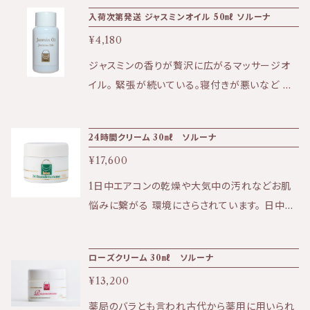
み、痒み、ニキビ肌などに効果的 ★香り:セイヨ
た頭皮のコリや疲れをほぐします。 ■シャンプー
入荷次第発送 ジャスミンオイル 50㎖ ソルーナ
ウオトギリソウの自然な香り ★テクスチャー:軽
後のタオルドライ後、少し濡れた状態で塗布。 保
¥4,180
さと吸収力があり、さらりとした使用感 ※ハイペ
湿とドライヤーの熱から髪を守ります。 ②洗い流
リカムオイルを塗っての日光浴をすることは避け
ジャスミンの香りが贅沢に広がるマッサージオ
す使用 (保湿に特化) ■入浴時、５～１０滴を使
て下さい。 〈全成分〉 オリーブ油、セイヨウオトギ
イル。 緊張が続いている。寝付きが悪いなど ア
い、頭皮と髪全体にもみこみます。 タオルで頭を
リソウエキス
ンバランスな状況を深い呼吸を誘ってサポートし
包み込み、そのままの状態で１０～１５分程オイ
てくれます。 全身のマッサージオイルとして肌に
ルを浸透させた後、洗い流してください。 【使用
24時間クリーム 30㎖ ソルーナ
素早く馴染み、ハリを出してもっちり柔らかい肌
上の注意 】 ■妊娠中、授乳中、小さなお子様へ
¥17,600
へと仕上げます。バスオイルとしてオススメです。
のご使用はお控えください。 ■お肌に合わない
★効果:リラクゼーション、乾燥肌、エイジング ★
1日中エアコンの乾燥や大気中の汚れなどお肌
場合は、直ちにご使用をお止めください。 ■高温
香り:ジャスミン ★テクスチャー:軽く吸収性があ
悩みに繋がる 環境にさらされています。 日中に
多湿ではない場所に保管してください。 ■開封
り、さらっとした使い心地。 〈全成分〉 アンズ核
効果的な植物と夜に効果的な植物がブレンドさ
から１２か月以内にお使いください。
油、ソケイ花エキス、ジャスミン油
れているクリームで、 昼も夜も24時間あなたの
ローズクリーム 30㎖ ソルーナ
お肌を守ります。 様々な植物成分が、ベトつきが
¥13,200
少なく、うるおいと弾力のあるきめ細かい肌に導
きます。 ★効果：保湿、弾力、キメ ★香り：スッキ
薬局のバラとも言われ古代から薬用に用いられ