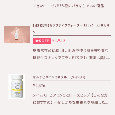
リしていて毎日使っても飽きの来ない香り ★テ
てきたローザガリカ種のバラならではの優雅な
クスチャー：ベトつきの少ないなめらかさ 〈全成
香りが至福のひとときを与えてくれます。 抜群の
分〉 水、オリーブ油、ミツロウ、グリセリン、エタノ
浸透力と保湿力に驚くとてもリッチなクリーム。
【送料無料】セラクティブウォーター 120㎖ KIRI/キ
ール、水添レシチン、アルギン酸Ｎａ、セイヨウオ
★効果:熟年肌・乾燥肌・シミ・しわの気になるお
リ
トギリソウエキス、トウキンセンカ花エキス、ガリ
肌へ ★香り:ほのかローズの華やかな香り ★テ
カバラ花油、アンティリスブルネラリアエキス、セ
¥4,950
10%OFF
クスチャー:ベタつきがほとんどなく浸透の良い、
イヨウサンザシエキス、セージエキス、ラベンダ
保湿力の高いクリーム感 〈全成分〉 水、アーモン
皮膚常在菌に着目し、肌理を整え肌を守り育む
ー油、プチグレン油、メリッサ葉油、スギナエキ
ド油、オリーブ油、ミツロウ、グリセリン、水添レシ
機能性スキンケアブランド『KIRI』 肌理は美しく
ス、ワレモコウエキス、モミジバキセワタエキス、
チン、エタノール、アルギン酸Na、ガリカバラ花
健やかな肌の原点です。 KIRIセラクティブウォ
ハゴロモグサエキス、ローズマリーエキス、サフ
油、セイヨウサンザシエキス、セイヨウオトギリソ
ーターのお得な定期便コース！毎月1本お送りし
ランエキス、サンシキスミレエキス、オドリコソウ
マルチビタミンミネラル 【メイムC】
ウエキス、メリッサエキス、ワレモコウエキス、モ
ます。 継続的に使用することでお肌の変化を感
エキス、銀、金 ・ソルーナは天然由来の原料のみ
ミジバキセワタエキス、ローズマリーエキス、サフ
¥2,376
じていただきやすいため定期便コースを ご用意
を使用した植物性化粧品です。 ・ソルーナは、石
ランエキス、セージエキス、スギナエキス、ハゴロ
しました。 洗顔やブースター美容液としてもお
メイム C：ビタミンＣとローズヒップ 【こんな方
油系の合成物質、合成保存料、合成着色料、
モグサエキス、オドリコソウエキス、サンシキスミ
使いください。 （６回以上のお届けで途中解約が
におすすめ】 不足しがちな栄養素を補給したい
合成香料を含まない、無添加製品です。 ・ソルー
レエキス、ガリカバラ花エキス、ローズ油、銀、金
可能となります。発送前迄にご連絡ください）
方 日々お忙しい方 シミや色素沈着が気になる
ナで使用しているエタノールはブドウ由来です。
・ソルーナは天然由来の原料のみを使用した植