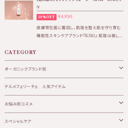
ebase.in/categories/4002042 KIRI公式ホ
た！ パウダー状のクレイから作るクレイペースト
タノール、ニンジン根エキス、コムギ胚芽油、カラ
リ
ームページはこちら⇩ https://kiri-skin-japa
に近いテクスチャーを再現し、 クレイの力を余す
スムギフスマ、アンソッコウエキス、トウキンセン
¥4,950
n.jp/
10%OFF
ことなく感じて頂けます。 ★効果:ニキビケア、毛
カ花エキス、ローマカミツレ花エキス、セージ葉
穴ケア、ボディメンテナンス、虫刺されケアなど
皮膚常在菌に着目し、肌理を整え肌を守り育む
エキス、センチフォリアバラ花エキス、ラベンダー
★香り:ローズマリーのスッキリとした香り ★テ
機能性スキンケアブランド『KIRI』 肌理は美しく
油、ニオイテンジクアオイ油、オレンジ果皮油、ハ
クスチャー:みずみずしく伸びの良いクレイ、 ※
健やかな肌の原点です。 KIRIセラクティブウォ
マメリスエキス、ホソババレンギクエキス、アルテ
クレイペーストチューブタイプ
ーターのお得な定期便コース！毎月1本お送りし
CATEGORY
ア葉エキス、キサンタンガム、フェノキシエタノー
ます。 継続的に使用することでお肌の変化を感
ル、メチルパラベン、エチルパラベン、ブチルパラ
じていただきやすいため定期便コースを ご用意
オーガニックブランド別
ベン、プロピルパラベン、イソブチルパラベン
しました。 洗顔やブースター美容液としてもお
使いください。 （６回以上のお届けで途中解約が
JANESCE（ジャネス）
テルメフェリーチェ 人気アイテム
可能となります。発送前迄にご連絡ください）
【商品のお届け方法について】 ポスト投函でのお
ATHANOR（アタノール）
お悩み別コスメ
届けとなります。 日時指定できないためご希望
の方はお問い合わせくださいませ。 ※その場合
Soluna（ソルーナ）
乾燥肌
スペシャルケア
は別途送料が発生します。 KIRI公式ホームペ