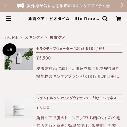
紫外線が気になる季節のスキンケアアイテム🌞
角質ケア | ビオタイム BioTime t
he shop by Terme Felice
HOME
スキンケア
角質ケア
セラクティブウォーター 120㎖ KIRI /キリ
¥5,500
皮膚常在菌に着目し、肌理を整え肌を守り育む
機能性スキンケアブランド『KIRI』 肌理は美しく
健やかな肌の原点です。 【商品のお届け方法に
ついて】 送料全国一律500円（ゆうパケットの
ジェントルクリアリングウォッシュ 50g ジャネス
み） セラクティブウォーター1本〜3本でご注文
¥7,150
の場合はポスト投函でのお届けです。 日時指定
をご希望の場合は宅配となるため別途追加で送
角質ケアで肌のトーンアップ！お顔のくすみや毛
料を頂戴しております。 商品購入時にオプション
穴の汚れと開きに効果的です。 敏感肌にも安心