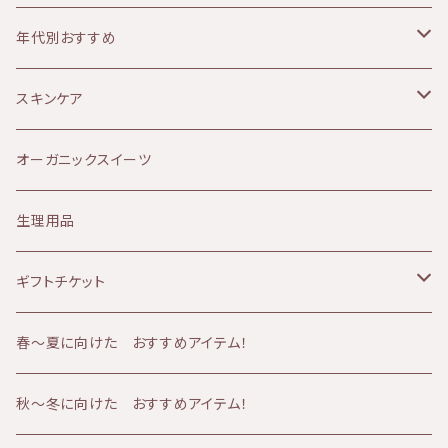
ージはこちら⇩ https://kiri-skin-japan.jp/
MOON PEACH（ムーンピーチ）
オイリー肌
ボディケア
年代別おすすめ
単品や3本セットはこちら⇩ https://biotime.t
hebase.in/categories/4002042
アルガンオイル
敏感肌
リップケア
10代
スキンケア
Provida（プロヴィダ）
赤み肌
マタニティケア
20代
クレンジング
オーガニックスイーツ
ミルククレンジング
華布
ニキビ肌
シャンプー
30代
化粧水
生理用品
山燕庵
くすみ肌
シャワーアイテム
40代
オイル
ギフトチケット
AMBESSA & CO（アンベッサアンドコー）
アトピー肌
メンズケア
50代
バーム
フェイシャルコース
春〜夏に向けた おすすめアイテム！
60分コース
yuica（ユイカ）
エイジング肌
冷え
60代
クリーム
ボディコース
秋～冬に向けた おすすめアイテム！