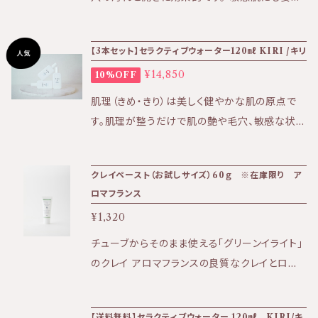
として選択ください。 ※3本まではゆうパケット
のアーモンドをペーストにしたスクラブ。 透明感
でポスト投函発送の為、商品の発送からお届け
のあるふっくらとした仕上がりに 使うほどに毛
【3本セット】セラクティブウォーター120㎖ KIRI /キリ
まで4日〜1週間を要します。 KIRI公式ホームペ
穴の汚れが気にならなくなります。 ※個人差は
ージはこちら⇩ https://kiri-skin-japan.jp/
¥14,850
10%OFF
あります。 週に2〜4回程度を目安にお手入れし
定期便や3本セットはこちら⇩ https://biotim
てください。 ザラつき・ニキビ・くすみが気になる
肌理（きめ・きり）は美しく健やかな肌の原点で
e.thebase.in/categories/4002042
方へ お肌のトーンアップ、柔らかさを感じて頂け
す。肌理が整うだけで肌の艶や毛穴、敏感な状態
ます。 《使用方法》 少量（小豆2粒分くらい）を水
などあらゆる肌トラブルの改善策となる。 皮膚
で薄めて、濡らした肌に付けます。 5～10分程肌
常在菌に着目し、肌を守り育む機能性スキンケ
を湿らせながら、やさしく押すだけのマッサージ
クレイペースト（お試しサイズ）60ｇ ※在庫限り ア
アブランド『KIRI』 【商品のお届け方法につい
ロマフランス
を行い、 ぬるま湯ですすぎます。 ＊中は、アーモ
て】 こちらの商品はポスト投函でのお届けです。
ンドペーストと実や殻が入っております。 ★効
¥1,320
日時指定をご希望の場合は宅配となるため別途
果：角質ケア、毛穴汚れ、ザラつき、ニキビ ★香
追加で送料を頂戴しております。 商品購入時に
チューブからそのまま使える「グリーンイライト」
り：杏仁豆腐のようなアーモンドの香り ★テクス
オプションとして選択ください。 ※ポスト投函は
のクレイ アロマフランスの良質なクレイとロー
チャー：アーモンドペーストの実や殻のつぶつぶ
発送のお知らせからお届けまで4日〜1週間を要
ズマリーのハーブウォーターを独自の レシピで
感 ＜全成分＞ アーモンド、水、カオリン、ダイズ
します。 定期便はこちら⇩ https://biotime.th
ブレンドし、使いやすいクレイペーストを作りまし
油脂肪酸、グリセリン、水添ハチミツ、ゴマ油、エ
【送料無料】セラクティブウォーター 120㎖ KIRI/キ