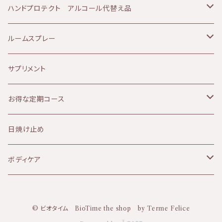
90分コース
60分コース
sisiFILLE （シシフィーユ）
日焼け肌
ベビーアイテム
美容液
ボディ＆フェイシャルコース
ハンドプロテクト アルコール代替え品
120分コース
90分コース
Aroma France（アロマフランス）
美白、シミ
エッセンシャルオイル
乳液
テルメ・アクア 1リットル
ルームスプレー
120分コース
HEMP FOREST（ヘンプフォレスト）
しわ、ハリ、たるみ
ファンデーション
アイクリーム
テルメ・アクア 80ミリ
マスクスプレー
サプリメント
le sens (ルサンス）
痒み
ヘアケア
パック
テルメ・アクア ハンドケアジェル
お得な定期コース
NATURALCOSMO(ナチュラルコスモ）
デトックス
ヘルスケア
フラワーウォーター
KIRI
日焼け止め
6ヶ月コース
HERBIVORE(ハービボア）
毛穴、ザラつき
パック
フェイスパウダー
ボディケア
dabab(ダバブ)
角質ケア
バーム
© ビオタイム BioTime the shop by Terme Felice
KIRI(キリ)
サンケア
オイル